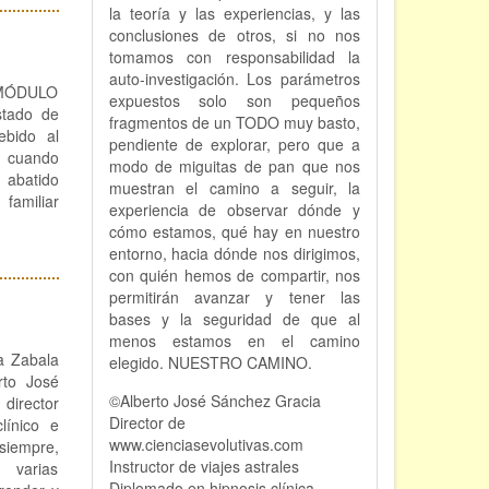
la teoría y las experiencias, y las
conclusiones de otros, si no nos
tomamos con responsabilidad la
auto-investigación. Los parámetros
a. MÓDULO
expuestos solo son pequeños
stado de
fragmentos de un TODO muy basto,
ebido al
pendiente de explorar, pero que a
 cuando
modo de miguitas de pan que nos
 abatido
muestran el camino a seguir, la
familiar
experiencia de observar dónde y
cómo estamos, qué hay en nuestro
entorno, hacia dónde nos dirigimos,
con quién hemos de compartir, nos
permitirán avanzar y tener las
bases y la seguridad de que al
menos estamos en el camino
a Zabala
elegido. NUESTRO CAMINO.
rto José
©Alberto José Sánchez Gracia
ector
Director de
línico e
www.cienciasevolutivas.com
siempre,
Instructor de viajes astrales
 varias
Diplomado en hipnosis clínica