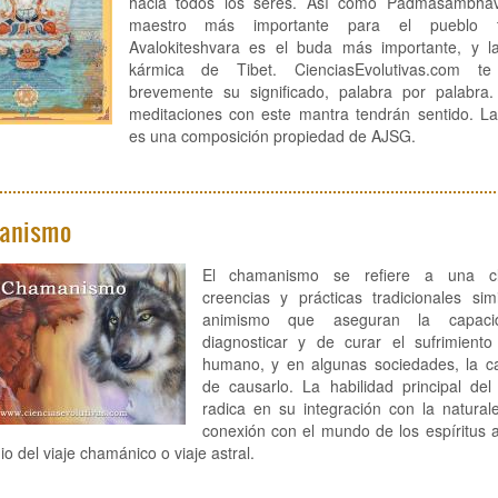
hacia todos los seres. Así como Padmasambha
maestro más importante para el pueblo ti
Avalokiteshvara es el buda más importante, y l
kármica de Tibet. CienciasEvolutivas.com te
brevemente su significado, palabra por palabra.
meditaciones con este mantra tendrán sentido. L
es una composición propiedad de AJSG.
anismo
El chamanismo se refiere a una c
creencias y prácticas tradicionales sim
animismo que aseguran la capac
diagnosticar y de curar el sufrimiento
humano, y en algunas sociedades, la c
de causarlo. La habilidad principal de
radica en su integración con la natural
conexión con el mundo de los espíritus 
io del viaje chamánico o viaje astral.