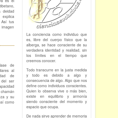
va es el
betano,
a deidad
 explica
 Así tus
a imagen
La conciencia como individuo que
es, libre del cuerpo físico que la
alberga, se hace consciente de su
verdadera identidad y realidad, sin
los límites en el tiempo que
creemos conocer.
lase de
Todo transcurre en la justa medida
ilares al
y todo es debido a algo y
idad de
consecuencia de algo. Algo que nos
 del ser
define como individuos conscientes.
apacidad
Quien lo observa vive o más bien,
l chamán
existe en equilibrio y armonía
eza y su
siendo consciente del momento y
así como
espacio que ocupa.
De nada sirve aprender de memoria