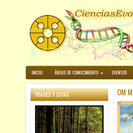
Pasar
al
contenido
principal
Navegación
INICIO
ÁREAS DE CONOCIMIENTO
EVENTOS
principal
OM M
FRASES Y CITAS