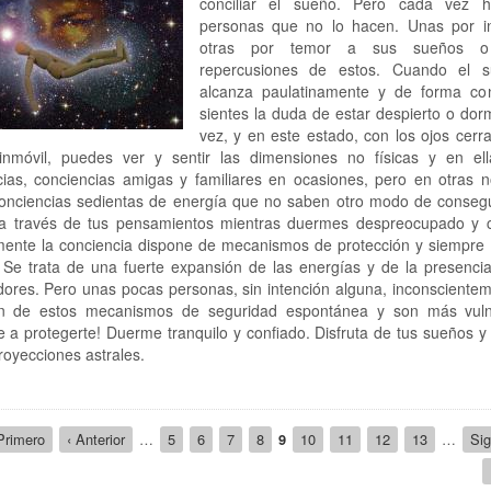
conciliar el sueño. Pero cada vez 
personas que no lo hacen. Unas por i
otras por temor a sus sueños 
repercusiones de estos. Cuando el 
alcanza paulatinamente y de forma con
sientes la duda de estar despierto o dor
vez, y en este estado, con los ojos cerr
inmóvil, puedes ver y sentir las dimensiones no físicas y en ell
cias, conciencias amigas y familiares en ocasiones, pero en otras n
Conciencias sedientas de energía que no saben otro modo de consegu
a través de tus pensamientos mientras duermes despreocupado y c
ente la conciencia dispone de mecanismos de protección y siempre
 Se trata de una fuerte expansión de las energías y de la presenci
ores. Pero unas pocas personas, sin intención alguna, inconscientem
n de estos mecanismos de seguridad espontánea y son más vuln
 a protegerte! Duerme tranquilo y confiado. Disfruta de tus sueños 
royecciones astrales.
ión
imera
Primero
Página
‹ Anterior
…
Page
5
Page
6
Page
7
Page
8
Página
9
Page
10
Page
11
Page
12
Page
13
…
Sig
Sig
gina
anterior
actual
pág