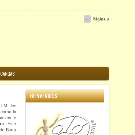
Página
‹‹
Página 8
anterior
SCARGAS
BIENVENIDOS
UM, los
carna la
satvas, e
ra. Este
 de Buda