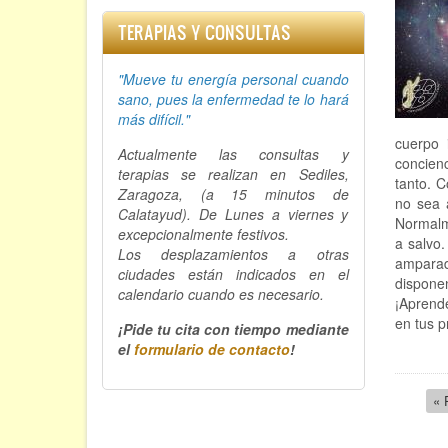
TERAPIAS Y CONSULTAS
"Mueve tu energía personal cuando
sano, p
ues la enfermedad te lo hará
más difícil."
cuerpo 
Actualmente las consultas y
concien
terapias se realizan en Sediles,
tanto. 
Zaragoza, (a 15 minutos de
no sea 
Calatayud). De Lunes a viernes y
Normalm
excepcionalmente festivos.
a salvo.
Los desplazamientos a otras
amparad
ciudades están indicados en el
dispone
calendario cuando es necesario.
¡Aprende
en tus p
¡Pide tu cita con tiempo mediante
el
formulario de contacto
!
Paginac
Pr
« 
pá