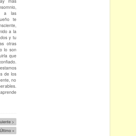
hay más
nsomnio,
o a las
sueño te
sciente,
mido a la
ados y tu
as otras
o lo son
irla que
onfiado.
 estamos
as de los
ente, no
erables.
y aprende
uiente
uiente >
ina
Última
Último »
página