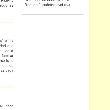
prender y
Bioenergía cuántica evolutiva
ecciones
a. MÓDULO
idad que
entido la
 familiar
rso te lo
imero de
oras cada
al poco