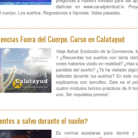
preguntas a nuestro invitado para así a
disfrutar en www.canalplenitud.tv. Proy
l cuerpo. Los sueños. Regresiones e hipnosis. Vidas pasadas.
iencias Fuera del Cuerpo. Curso en Calatayud
Viaje Astral, Evolución de la Concienci
1 ¿Recuerdas tus sueños con tanta clar
crees haberlos vivido en realidad? ¿Has s
parálisis del sueño? ¿Te ha visitado algún
fallecido durante tus sueños? En este cu
explicamos con sencillez. Este es el pr
cuatro módulos teórico-prácticos de 8 h
uno. Sin requisitos previos*.
ientes a salvo durante el sueño?
Es normal acostarse para dormir y 