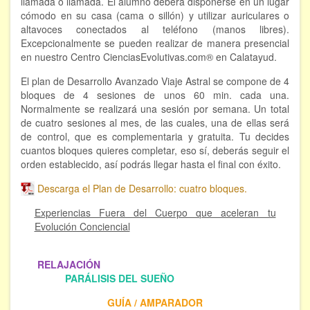
llamada o llamada. El alumno deberá disponerse en un lugar
cómodo en su casa (cama o sillón) y utilizar auriculares o
Hipnosis regresiva
altavoces conectados al teléfono (manos libres).
Excepcionalmente se pueden realizar de manera presencial
Bioenergía. Sanación energética
en nuestro Centro CienciasEvolutivas.com® en Calatayud.
Relajación y autoprotección
El plan de Desarrollo Avanzado Viaje Astral se compone de 4
bloques de 4 sesiones de unos 60 min. cada una.
DESCARGAS
Normalmente se realizará una sesión por semana. Un total
de cuatro sesiones al mes, de las cuales, una de ellas será
de control, que es complementaria y gratuita. Tu decides
cuantos bloques quieres completar, eso sí, deberás seguir el
orden establecido, así podrás llegar hasta el final con éxito.
Descarga el Plan de Desarrollo: cuatro bloques.
Experiencias Fuera del Cuerpo que aceleran tu
Evolución Conciencial
.
RELAJACIÓN
. .
.
PARÁLISIS DEL SUEÑO
GUÍA / AMPARADOR