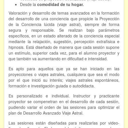
Desde la
comodidad de tu hogar.
FORMACIÓN
Valoración y desarrollo de temas avanzados en la formación
del desarrollo de una conciencia que propicie la Proyección
Viaje Astral, Evolución de la conciencia
de la Conciencia lúcida (viaje astral), siempre de forma
segura y responsable. Se realizan bajo parámetros
específicos, en un estado alterado de la conciencia especial
Bioenergía Cuántica Evolutiva
mediante la relajación, sugestión, percepción extrafísica e
Limpieza de las energías - - Próximamente TALLER
hipnosis. Está diseñado de manera que cada sesión supone
PRÁCTICO
un estímulo, superior cada vez, para el alumno proyector y
que también va aumentando en dificultad e intensidad.
NOTICIAS Y ENTREVISTAS
Es apto para aquellos que ya se han iniciado en las
TERAPIAS
proyecciones o viajes astrales, cualquiera que sea el modo
por el que inició su interés; viajes astrales espontáneos,
formación e investigación guiada o autodidacta.
Aura y energías. Limpieza
Es personalizado e individual. Instructor y practicante
Sincroinducción. Entrenamiento mental
proyector se compenetran en el desarrollo de cada sesión,
pudiendo variar el orden de las sesiones para optimizar el
Hipnosis clínica
plan de Desarrollo Avanzado Viaje Astral.
Hipnosis proyectiva
Las sesiones están diseñadas para realizarlas por video-