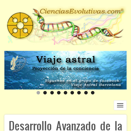
Pasar
al
contenido
principal
Toggl
navig
Navegación
Desarrollo Avanzado de la
INICIO
principal