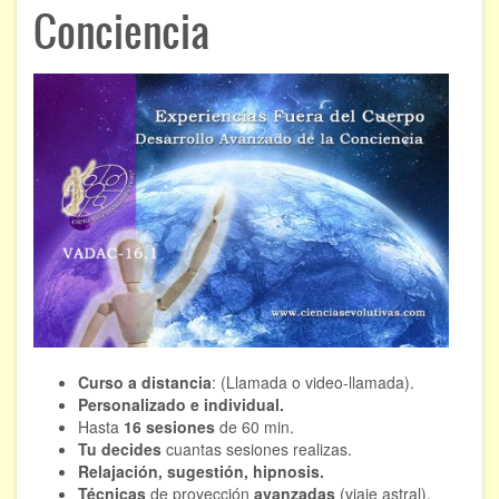
ÁREAS DE CONOCIMIENTO
Conciencia
Bioenergía
Chamanismo
Flores de Bach
Hipnosis
Los cristales de cuarzo
Radiestesia
Runas
Curso a distancia
: (Llamada o video-llamada).
Tarot
Personalizado e individual.
Hasta
16 sesiones
de 60 min.
Viaje astral
Tu decides
cuantas sesiones realizas.
Relajación, sugestión, hipnosis.
EVENTOS
Técnicas
de proyección
avanzadas
(viaje astral).