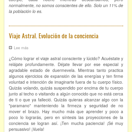
normalmente, no somos conscientes de ello. Solo un 11% de
Hipnosis regresiva
la población lo es.
Bioenergía. Sanación energética
Relajación y autoprotección
Viaje Astral. Evolución de la conciencia
DESCARGAS
Lee más
sobre
Viaje
¿Cómo lograr el viaje astral consciente y lúcido? Acuéstate y
Astral.
Evolución
relájate profundamente. Déjate llevar por ese especial y
de
agradable estado de duermevela. Mientras tanto practica
la
algunos ejercicios de expansión de las energías y ten firme
conciencia
voluntad e intención de imaginarte fuera de tu cuerpo físico.
Quizás volando, quizás suspendido por encima de tu cuerpo
junto al techo o visitando a algún conocido que no está cerca
de ti o que ya falleció. Quizás quieras alcanzar algo con la
"paramano" manteniendo la firmeza y seguridad de no
mover el brazo. Hay mucho más que aprender y poco a
poco lo lograrás, pero en síntesis las proyecciones de la
conciencia se logran así. ¡Ten mucha paciencia! ¡Sé muy
persuasivo! ¡Vuela!