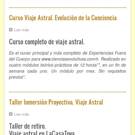
Curso Viaje Astral. Evolución de la Conciencia
Lee más
sobre
Curso
Curso completo de viaje astral.
Viaje
Astral.
Evolución
Es el curso principal y más completo de Experiencias Fuera
de
del Cuerpo para www.cienciasevolutivas.com®. Realizado en
la
cuatro módulos teórico-prácticos de 12 horas**, en un fin de
Conciencia
semana cada uno. Un módulo por mes. Sin requisitos
previos*.
Taller Inmersión Proyectiva. Viaje Astral
Lee más
sobre
Taller
Taller de retiro.
Inmersión
Proyectiva.
Viaje astral en LaCasaToya.