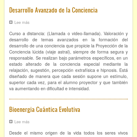
ÁREAS DE CONOCIMIENTO
Desarrollo Avanzado de la Conciencia
Bioenergía
Lee más
sobre
Desarrollo
Chamanismo
Curso a distancia: (Llamada o video-llamada). Valoración y
Avanzado
de
desarrollo de temas avanzados en la formación del
Flores de Bach
la
desarrollo de una conciencia que propicie la Proyección de la
Conciencia
Conciencia lúcida (viaje astral), siempre de forma segura y
Hipnosis
responsable. Se realizan bajo parámetros específicos, en un
estado alterado de la conciencia especial mediante la
Los cristales de cuarzo
relajación, sugestión, percepción extrafísica e hipnosis. Está
diseñado de manera que cada sesión supone un estímulo,
superior cada vez, para el alumno proyector y que también
Radiestesia
va aumentando en dificultad e intensidad.
Runas
Bioenergia Cuántica Evolutiva
Tarot
Viaje astral
Lee más
sobre
Bioenergia
Desde el mismo origen de la vida todos los seres vivos
Cuántica
EVENTOS