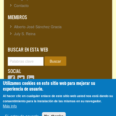
Contacto
MIEMBROS
Alberto José Sánchez Gracia
July S. Reina
BUSCAR EN ESTA WEB
Buscar
SOCIAL
Utilizamos cookies en este sitio web para mejorar su
experiencia de usuario.
Visitantes totales:
1718120
Al hacer clic en cualquier enlace de este sitio web usted nos está dando su
consentimiento para la instalación de las mismas en su navegador.
Más info
Alberto José Sánchez Gracia
© 2008 - 2026, CienciasEvolutivas.com®