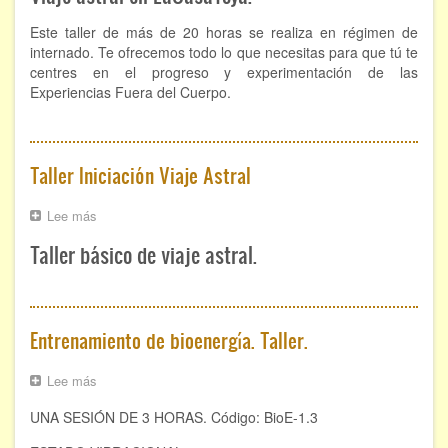
Viaje
Astral
Este taller de más de 20 horas se realiza en régimen de
internado. Te ofrecemos todo lo que necesitas para que tú te
centres en el progreso y experimentación de las
Experiencias Fuera del Cuerpo.
Taller Iniciación Viaje Astral
Lee más
sobre
Taller
Taller básico de viaje astral.
Iniciación
Viaje
Astral
Entrenamiento de bioenergía. Taller.
Lee más
sobre
Entrenamiento
UNA SESIÓN DE 3 HORAS. Código: BioE-1.3
de
bioenergía.