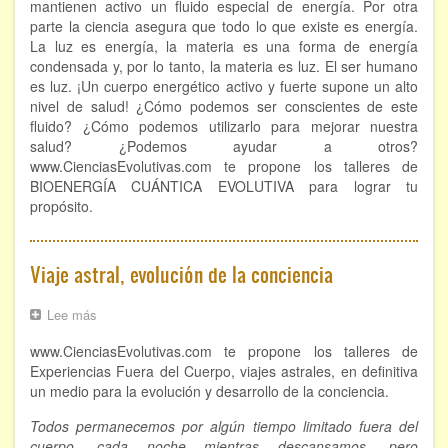
Evolutiva
mantienen activo un fluido especial de energía. Por otra
parte la ciencia asegura que todo lo que existe es energía.
FORMACIÓN
La luz es energía, la materia es una forma de energía
condensada y, por lo tanto, la materia es luz. El ser humano
Viaje Astral, Evolución de la conciencia
es luz. ¡Un cuerpo energético activo y fuerte supone un alto
nivel de salud! ¿Cómo podemos ser conscientes de este
fluido? ¿Cómo podemos utilizarlo para mejorar nuestra
Bioenergía Cuántica Evolutiva
salud? ¿Podemos ayudar a otros?
Limpieza de las energías - - Próximamente TALLER
www.CienciasEvolutivas.com te propone los talleres de
PRÁCTICO
BIOENERGÍA CUÁNTICA EVOLUTIVA para lograr tu
propósito.
NOTICIAS Y ENTREVISTAS
TERAPIAS
Viaje astral, evolución de la conciencia
Aura y energías. Limpieza
Lee más
sobre
Viaje
Sincroinducción. Entrenamiento mental
www.CienciasEvolutivas.com te propone los talleres de
astral,
evolución
Experiencias Fuera del Cuerpo, viajes astrales, en definitiva
Hipnosis clínica
de
un medio para la evolución y desarrollo de la conciencia.
la
conciencia
Todos permanecemos por algún tiempo limitado fuera del
Hipnosis proyectiva
cuerpo, cada noche mientras descansamos, pero