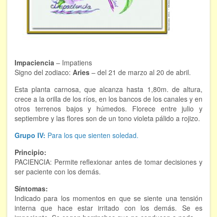
FORMACIÓN
Viaje Astral, Evolución de la conciencia
Bioenergía Cuántica Evolutiva
Impaciencia
– Impatiens
Signo del zodiaco:
Aries
– del 21 de marzo al 20 de abril.
Limpieza de las energías - - Próximamente TALLER
PRÁCTICO
Esta planta carnosa, que alcanza hasta 1,80m. de altura,
crece a la orilla de los ríos, en los bancos de los canales y en
NOTICIAS Y ENTREVISTAS
otros terrenos bajos y húmedos. Florece entre julio y
septiembre y las flores son de un tono violeta pálido a rojizo.
TERAPIAS
Grupo IV:
Para los que sienten soledad.
Aura y energías. Limpieza
Principio:
PACIENCIA: Permite reflexionar antes de tomar decisiones y
Sincroinducción. Entrenamiento mental
ser paciente con los demás.
Hipnosis clínica
Síntomas:
Indicado para los momentos en que se siente una tensión
interna que hace estar irritado con los demás. Se es
Hipnosis proyectiva