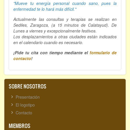
"Mueve tu energía personal cuando sano, p
ues la
enfermedad te lo hará más difícil."
Actualmente las consultas y terapias se realizan en
Sediles, Zaragoza, (a 15 minutos de Calatayud). De
Lunes a viernes y excepcionalmente festivos.
Los desplazamientos a otras ciudades están indicados
en el calendario cuando es necesario.
¡Pide tu cita con tiempo mediante el
formulario de
contacto
!
SOBRE NOSOTROS
Presentación
El logotipo
Contacto
MIEMBROS