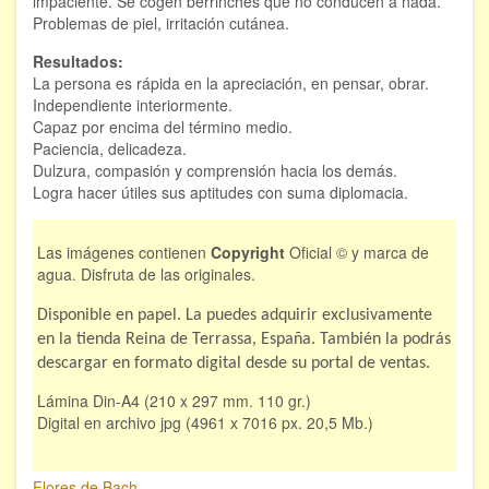
impaciente. Se cogen berrinches que no conducen a nada.
Problemas de piel, irritación cutánea.
Hipnosis regresiva
Resultados:
Bioenergía. Sanación energética
La persona es rápida en la apreciación, en pensar, obrar.
Independiente interiormente.
Relajación y autoprotección
Capaz por encima del término medio.
Paciencia, delicadeza.
DESCARGAS
Dulzura, compasión y comprensión hacia los demás.
Logra hacer útiles sus aptitudes con suma diplomacia.
Las imágenes contienen
Copyright
Oficial © y marca de
agua. Disfruta de las originales.
Disponible en papel. La puedes adquirir exclusivamente
en la tienda Reina de Terrassa, España. También la podrás
descargar en formato digital desde su portal de ventas.
Lámina Din-A4 (210 x 297 mm. 110 gr.)
Digital en archivo jpg (4961 x 7016 px. 20,5 Mb.)
Flores de Bach