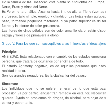
De la familia de las Rosaceae esta planta se encuentra en Europa,
Norte, Brasil y África del Norte.
Es Perenne, aromática. Alcanza hasta 1m. de altura. Tiene rizomas 
y gruesos, tallo simple, erguido y cilíndrico. Las hojas están agrupa
base, formando pequeños rosetones, cuya parte superior es de to
fuerte, y la inferior de color gris ceniza.
Las flores de cinco pétalos son de color amarillo claro, están disp
espiga y florece de primavera a otoño.
Grupo V: Para los que son susceptibles a las influencias e ideas ajen
Principio:
ANSIEDAD: Esta relacionado con el cambio de los estados emocional
persona, que tratará de ocultarlos por encima de todo.
El estado Agrimony negativo, es de aquellas personas que esc
realidad interior.
Son los grandes negadores. Es la clásica flor del payaso.
Síntomas:
Los individuos que no se quieren enterar de lo que está pas
procesión va por dentro, encuentran remedio en esta flor. Necesita
quieran. Ayuda en problemas de drogas, de alcohol, para dejar de 
comer y beber tanto.