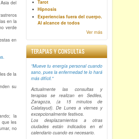
Tarot
 Asia del
Hipnosis
rastreros
Experiencias fuera del cuerpo.
das en la
Al alcance de todos
no verde
Ver más
uestas en
TERAPIAS Y CONSULTAS
as.
"Mueve tu energía personal cuando
sano, p
ues la enfermedad te lo hará
es de la
más difícil."
onden su
Actualmente las consultas y
terapias se realizan en Sediles,
Zaragoza, (a 15 minutos de
Calatayud). De Lunes a viernes y
excepcionalmente festivos.
ando; la
Los desplazamientos a otras
n que les
ciudades están indicados en el
fumar, no
calendario cuando es necesario.