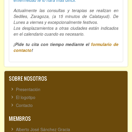
Hipnosis regresiva
Actualmente las consultas y terapias se realizan en
Sediles, Zaragoza, (a 15 minutos de Calatayud). De
Bioenergía. Sanación energética
Lunes a viernes y excepcionalmente festivos.
Los desplazamientos a otras ciudades están indicados
Relajación y autoprotección
en el calendario cuando es necesario.
¡Pide tu cita con tiempo mediante el
formulario de
DESCARGAS
contacto
!
SOBRE NOSOTROS
Presentación
El logotipo
Contacto
MIEMBROS
Alberto José Sánchez Gracia