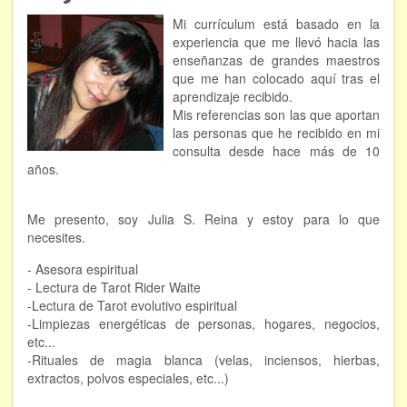
ÁREAS DE CONOCIMIENTO
Mi currículum está basado en la
experiencia que me llevó hacia las
Bioenergía
enseñanzas de grandes maestros
que me han colocado aquí tras el
Chamanismo
aprendizaje recibido.
Mis referencias son las que aportan
Flores de Bach
las personas que he recibido en mi
consulta desde hace más de 10
años.
Hipnosis
Los cristales de cuarzo
Me presento, soy Julia S. Reina y estoy para lo que
necesites.
Radiestesia
- Asesora espiritual
Runas
- Lectura de Tarot Rider Waite
-Lectura de Tarot evolutivo espiritual
Tarot
-Limpiezas energéticas de personas, hogares, negocios,
etc...
-Rituales de magia blanca (velas, inciensos, hierbas,
Viaje astral
extractos, polvos especiales, etc...)
EVENTOS