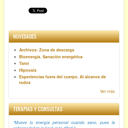
FORMACIÓN
Viaje Astral, Evolución de la conciencia
NOVEDADES
Bioenergía Cuántica Evolutiva
Limpieza de las energías - - Próximamente TALLER
Archivos: Zona de descarga
PRÁCTICO
Bioenergía. Sanación energética
NOTICIAS Y ENTREVISTAS
Tarot
Hipnosis
TERAPIAS
Experiencias fuera del cuerpo. Al alcance de
todos
Aura y energías. Limpieza
Ver más
Sincroinducción. Entrenamiento mental
TERAPIAS Y CONSULTAS
Hipnosis clínica
"Mueve tu energía personal cuando sano, p
ues la
Hipnosis proyectiva
enfermedad te lo hará más difícil."