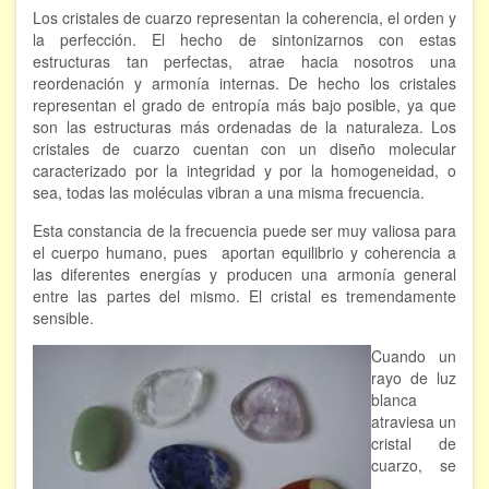
Los cristales de cuarzo representan la coherencia, el orden y
Hipnosis regresiva
la perfección. El hecho de sintonizarnos con estas
estructuras tan perfectas, atrae hacia nosotros una
Bioenergía. Sanación energética
reordenación y armonía internas. De hecho los cristales
representan el grado de entropía más bajo posible, ya que
Relajación y autoprotección
son las estructuras más ordenadas de la naturaleza. Los
cristales de cuarzo cuentan con un diseño molecular
DESCARGAS
caracterizado por la integridad y por la homogeneidad, o
sea, todas las moléculas vibran a una misma frecuencia.
Esta constancia de la frecuencia puede ser muy valiosa para
el cuerpo humano, pues aportan equilibrio y coherencia a
las diferentes energías y producen una armonía general
entre las partes del mismo. El cristal es tremendamente
sensible.
Cuando un
rayo de luz
blanca
atraviesa un
cristal de
cuarzo, se