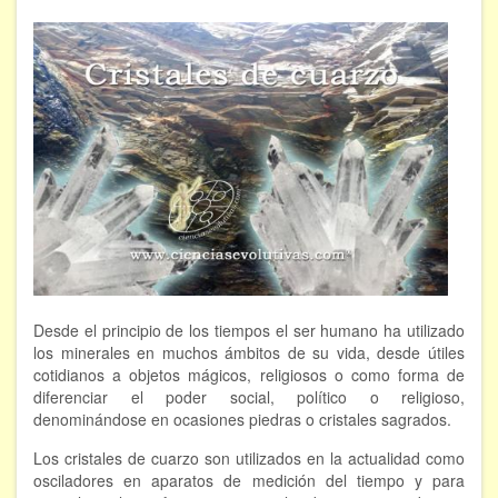
ÁREAS DE CONOCIMIENTO
Bioenergía
Chamanismo
Flores de Bach
Hipnosis
Los cristales de cuarzo
Radiestesia
Desde el principio de los tiempos el ser humano ha utilizado
Runas
los minerales en muchos ámbitos de su vida, desde útiles
cotidianos a objetos mágicos, religiosos o como forma de
Tarot
diferenciar el poder social, político o religioso,
denominándose en ocasiones piedras o cristales sagrados.
Viaje astral
Los cristales de cuarzo son utilizados en la actualidad como
osciladores en aparatos de medición del tiempo y para
EVENTOS