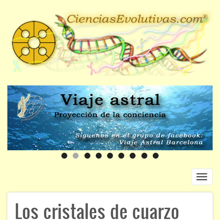
Pasar
al
contenido
principal
Toggl
navig
Navegación
Los cristales de cuarzo
INICIO
principal