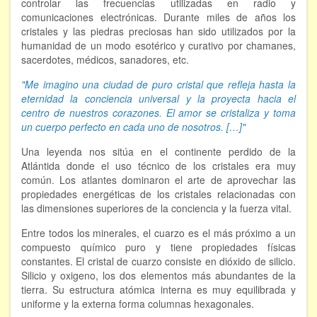
controlar las frecuencias utilizadas en radio y
comunicaciones electrónicas. Durante miles de años los
FORMACIÓN
cristales y las piedras preciosas han sido utilizados por la
humanidad de un modo esotérico y curativo por chamanes,
sacerdotes, médicos, sanadores, etc.
Viaje Astral, Evolución de la conciencia
"Me imagino una ciudad de puro cristal que refleja hasta la
Bioenergía Cuántica Evolutiva
eternidad la conciencia universal y la proyecta hacia el
Limpieza de las energías - - Próximamente TALLER
centro de nuestros corazones. El amor se cristaliza y toma
PRÁCTICO
un cuerpo perfecto en cada uno de nosotros. […]"
NOTICIAS Y ENTREVISTAS
Una leyenda nos sitúa en el continente perdido de la
Atlántida donde el uso técnico de los cristales era muy
común. Los atlantes dominaron el arte de aprovechar las
TERAPIAS
propiedades energéticas de los cristales relacionadas con
las dimensiones superiores de la conciencia y la fuerza vital.
Aura y energías. Limpieza
Entre todos los minerales, el cuarzo es el más próximo a un
Sincroinducción. Entrenamiento mental
compuesto químico puro y tiene propiedades físicas
constantes. El cristal de cuarzo consiste en dióxido de silicio.
Hipnosis clínica
Silicio y oxigeno, los dos elementos más abundantes de la
tierra. Su estructura atómica interna es muy equilibrada y
uniforme y la externa forma columnas hexagonales.
Hipnosis proyectiva