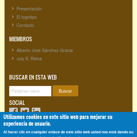
Presentación
El logotipo
Contacto
MIEMBROS
Alberto José Sánchez Gracia
July S. Reina
BUSCAR EN ESTA WEB
Buscar
SOCIAL
Utilizamos cookies en este sitio web para mejorar su
experiencia de usuario.
Visitantes totales:
1718120
Al hacer clic en cualquier enlace de este sitio web usted nos está dando su