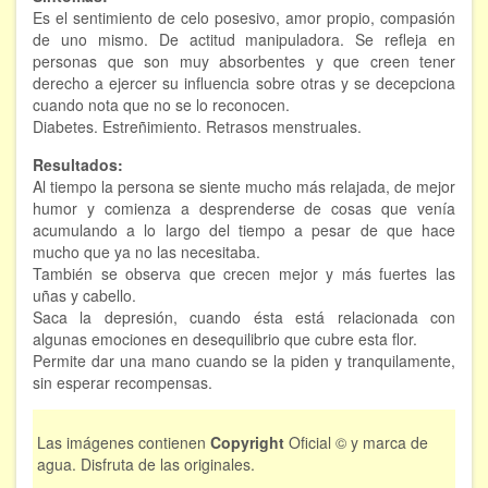
Es el sentimiento de celo posesivo, amor propio, compasión
Hipnosis regresiva
de uno mismo. De actitud manipuladora. Se refleja en
personas que son muy absorbentes y que creen tener
Bioenergía. Sanación energética
derecho a ejercer su influencia sobre otras y se decepciona
cuando nota que no se lo reconocen.
Relajación y autoprotección
Diabetes. Estreñimiento. Retrasos menstruales.
Resultados:
DESCARGAS
Al tiempo la persona se siente mucho más relajada, de mejor
humor y comienza a desprenderse de cosas que venía
acumulando a lo largo del tiempo a pesar de que hace
mucho que ya no las necesitaba.
También se observa que crecen mejor y más fuertes las
uñas y cabello.
Saca la depresión, cuando ésta está relacionada con
algunas emociones en desequilibrio que cubre esta flor.
Permite dar una mano cuando se la piden y tranquilamente,
sin esperar recompensas.
Las imágenes contienen
Copyright
Oficial © y marca de
agua. Disfruta de las originales.