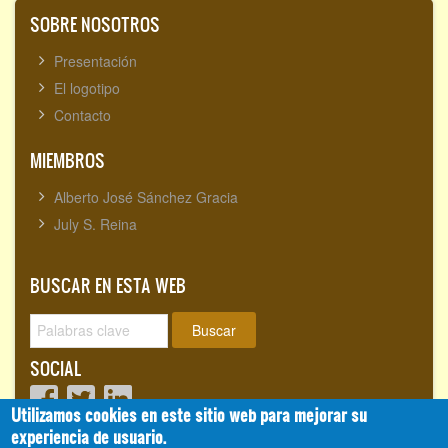
SOBRE NOSOTROS
Presentación
El logotipo
Contacto
MIEMBROS
Alberto José Sánchez Gracia
July S. Reina
BUSCAR EN ESTA WEB
Buscar
SOCIAL
Utilizamos cookies en este sitio web para mejorar su
experiencia de usuario.
Visitantes totales:
1718120