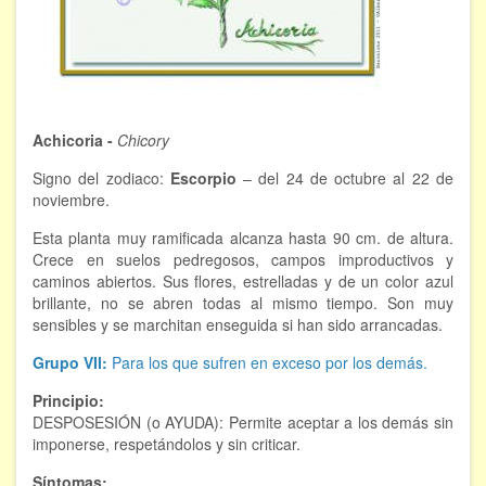
FORMACIÓN
Viaje Astral, Evolución de la conciencia
Bioenergía Cuántica Evolutiva
Achicoria -
Chicory
Limpieza de las energías - - Próximamente TALLER
Signo del zodiaco:
Escorpio
– del 24 de octubre al 22 de
PRÁCTICO
noviembre.
NOTICIAS Y ENTREVISTAS
Esta planta muy ramificada alcanza hasta 90 cm. de altura.
Crece en suelos pedregosos, campos improductivos y
TERAPIAS
caminos abiertos. Sus flores, estrelladas y de un color azul
brillante, no se abren todas al mismo tiempo. Son muy
sensibles y se marchitan enseguida si han sido arrancadas.
Aura y energías. Limpieza
Grupo VII:
Para los que sufren en exceso por los demás.
Sincroinducción. Entrenamiento mental
Principio:
Hipnosis clínica
DESPOSESIÓN (o AYUDA): Permite aceptar a los demás sin
imponerse, respetándolos y sin criticar.
Hipnosis proyectiva
Síntomas: