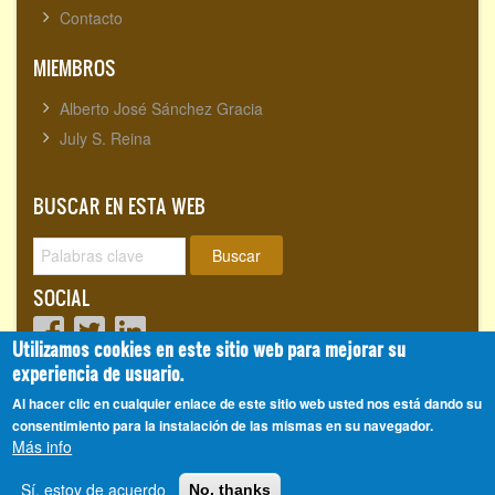
Contacto
MIEMBROS
Alberto José Sánchez Gracia
July S. Reina
BUSCAR EN ESTA WEB
Buscar
SOCIAL
Utilizamos cookies en este sitio web para mejorar su
experiencia de usuario.
Visitantes totales:
1720153
Al hacer clic en cualquier enlace de este sitio web usted nos está dando su
consentimiento para la instalación de las mismas en su navegador.
Más info
Alberto José Sánchez Gracia
© 2008 - 2026, CienciasEvolutivas.com®
Sí, estoy de acuerdo
No, thanks