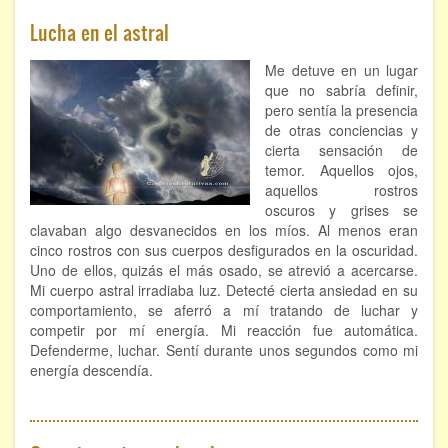
ÁREAS DE CONOCIMIENTO
Lucha en el astral
Bioenergía
Me detuve en un lugar
que no sabría definir,
Chamanismo
pero sentía la presencia
de otras conciencias y
Flores de Bach
cierta sensación de
temor. Aquellos ojos,
Hipnosis
aquellos rostros
oscuros y grises se
Los cristales de cuarzo
clavaban algo desvanecidos en los míos. Al menos eran
cinco rostros con sus cuerpos desfigurados en la oscuridad.
Uno de ellos, quizás el más osado, se atrevió a acercarse.
Radiestesia
Mi cuerpo astral irradiaba luz. Detecté cierta ansiedad en su
comportamiento, se aferró a mí tratando de luchar y
Runas
competir por mí energía. Mi reacción fue automática.
Defenderme, luchar. Sentí durante unos segundos como mi
Tarot
energía descendía.
Viaje astral
EVENTOS