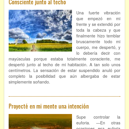
Consciente junto al techo
FORMACIÓN
Una fuerte vibración
que empezó en mi
Viaje Astral, Evolución de la conciencia
frente y se extendió por
toda la cabeza y que
finalmente hizo temblar
Bioenergía Cuántica Evolutiva
bruscamente todo mi
Limpieza de las energías - - Próximamente TALLER
cuerpo, me despertó, y
PRÁCTICO
lo debería decir con
mayúsculas porque estaba totalmente consciente, me
NOTICIAS Y ENTREVISTAS
despertó junto al techo de mi habitación. A tan solo unos
centímetros. La sensación de estar suspendido anuló por
TERAPIAS
completo la posibilidad que aún albergaba de estar
simplemente soñando.
Aura y energías. Limpieza
Sincroinducción. Entrenamiento mental
Proyecté en mi mente una intención
Hipnosis clínica
Supe controlar la
euforia. —En otras
Hipnosis proyectiva
ocasiones esa euforia