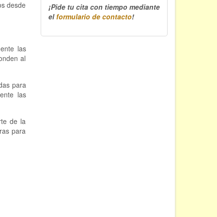
nos desde
¡Pide tu cita con tiempo mediante
el
formulario de contacto
!
ente las
ponden al
idas para
ente las
te de la
tras para