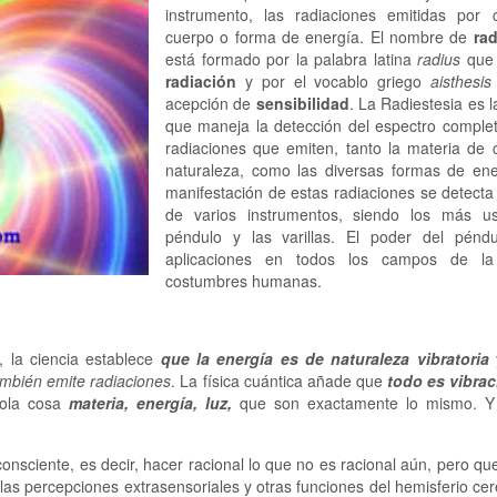
instrumento, las radiaciones emitidas por c
cuerpo o forma de energía. El nombre de
rad
está formado por la palabra latina
radius
que 
radiación
y por el vocablo griego
aisthesi
acepción de
sensibilidad
. La Radiestesia es l
que maneja la detección del espectro complet
radiaciones que emiten, tanto la materia de 
naturaleza, como las diversas formas de ene
manifestación de estas radiaciones se detecta
de varios instrumentos, siendo los más u
péndulo y las varillas. El poder del péndu
aplicaciones en todos los campos de la
costumbres humanas.
n, la ciencia establece
que la energía es de naturaleza vibratoria
ambién emite radiaciones
. La física cuántica añade que
todo es vibra
sola cosa
materia, energía, luz,
que son exactamente lo mismo. Y
consciente, es decir, hacer racional lo que no es racional aún, pero qu
 las percepciones extrasensoriales y otras funciones del hemisferio cer