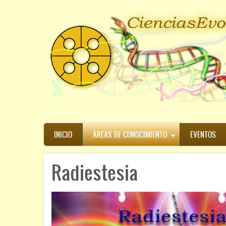
Pasar
al
contenido
principal
Navegación
INICIO
ÁREAS DE CONOCIMIENTO
EVENTOS
principal
Radiestesia