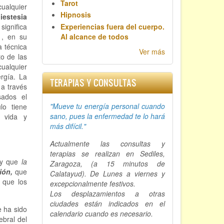
Tarot
ualquier
Hipnosis
iestesia
significa
Experiencias fuera del cuerpo.
s
, en su
Al alcance de todos
a técnica
Ver más
o de las
cualquier
rgía. La
TERAPIAS Y CONSULTAS
 a través
sados el
"Mueve tu energía personal cuando
lo tiene
sano, p
ues la enfermedad te lo hará
 vida y
más difícil."
Actualmente las consultas y
terapias se realizan en Sediles,
y que
la
Zaragoza, (a 15 minutos de
ción,
que
Calatayud). De Lunes a viernes y
 que los
excepcionalmente festivos.
Los desplazamientos a otras
ciudades están indicados en el
e ha sido
calendario cuando es necesario.
ebral del