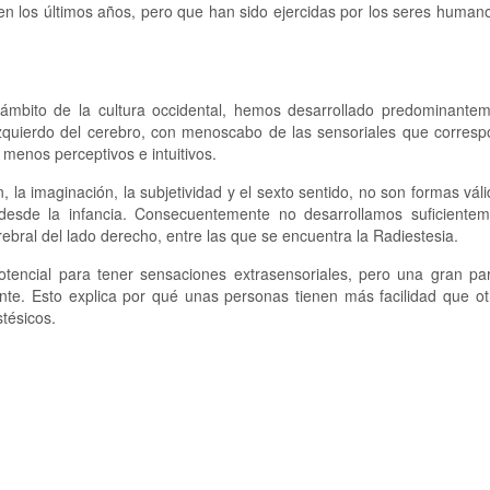
en los últimos años, pero que han sido ejercidas por los seres huma
ámbito de la cultura occidental, hemos desarrollado predominantem
 izquierdo del cerebro, con menoscabo de las sensoriales que corres
 menos perceptivos e intuitivos.
n, la imaginación, la subjetividad y el sexto sentido, no son formas vál
desde la infancia. Consecuentemente no desarrollamos suficientem
ebral del lado derecho, entre las que se encuentra la Radiestesia.
encial para tener sensaciones extrasensoriales, pero una gran par
mente. Esto explica por qué unas personas tienen más facilidad que o
stésicos.