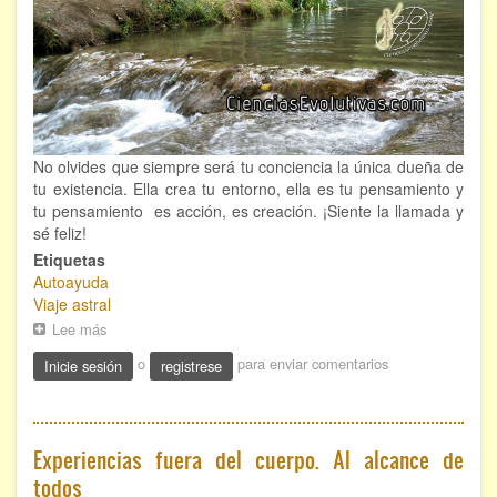
FORMACIÓN
Viaje Astral, Evolución de la conciencia
Bioenergía Cuántica Evolutiva
No olvides que siempre será tu conciencia la única dueña de
Limpieza de las energías - - Próximamente TALLER
tu existencia. Ella crea tu entorno, ella es tu pensamiento y
PRÁCTICO
tu pensamiento es acción, es creación. ¡Siente la llamada y
sé feliz!
NOTICIAS Y ENTREVISTAS
Etiquetas
Autoayuda
TERAPIAS
Viaje astral
Lee más
sobre
Aura y energías. Limpieza
Ahí
o
para enviar comentarios
Inicie sesión
registrese
estás
Sincroinducción. Entrenamiento mental
Tú
Hipnosis clínica
Experiencias fuera del cuerpo. Al alcance de
Hipnosis proyectiva
todos