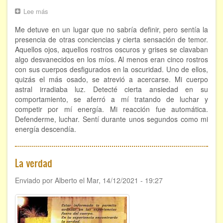
Lee más
sobre
Lucha
Me detuve en un lugar que no sabría definir, pero sentía la
en
el
presencia de otras conciencias y cierta sensación de temor.
astral
Aquellos ojos, aquellos rostros oscuros y grises se clavaban
algo desvanecidos en los míos. Al menos eran cinco rostros
con sus cuerpos desfigurados en la oscuridad. Uno de ellos,
quizás el más osado, se atrevió a acercarse. Mi cuerpo
astral irradiaba luz. Detecté cierta ansiedad en su
comportamiento, se aferró a mí tratando de luchar y
competir por mí energía. Mi reacción fue automática.
Defenderme, luchar. Sentí durante unos segundos como mi
energía descendía.
La verdad
Enviado por
Alberto
el
Mar, 14/12/2021 - 19:27