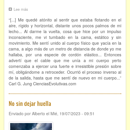
Hipnosis regresiva
Lee más
sobre
Experiencias
Bioenergía. Sanación energética
“[...] Me quedé atónito al sentir que estaba flotando en el
fuera
del
aire, rígido y horizontal, distante unos pocos palmos de mi
cuerpo.
Relajación y autoprotección
lecho... Al darme la vuelta, cosa que hice por un impulso
Al
inconsciente, me vi tumbado en la cama, estático y sin
alcance
movimiento. Me sentí unido al cuerpo físico que yacía en la
DESCARGAS
de
cama, a algo más de un metro de distancia de donde yo me
todos
hallaba, por una especie de cordón elástico... Entonces
advertí que el cable que me unía a mi cuerpo yerto
comenzaba a ejercer una fuerte e irresistible presión sobre
mí, obligándome a retroceder. Ocurrió el proceso inverso al
de la salida, hasta que me sentí de nuevo en mi cuerpo...”
Carl G. Jung CienciasEvolutivas.com
No sin dejar huella
Enviado por
Alberto
el
Mié, 19/07/2023 - 09:51