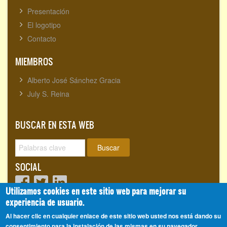
Presentación
El logotipo
Contacto
MIEMBROS
Alberto José Sánchez Gracia
July S. Reina
BUSCAR EN ESTA WEB
Buscar
SOCIAL
Utilizamos cookies en este sitio web para mejorar su
experiencia de usuario.
Visitantes totales:
1720153
Al hacer clic en cualquier enlace de este sitio web usted nos está dando su
consentimiento para la instalación de las mismas en su navegador.