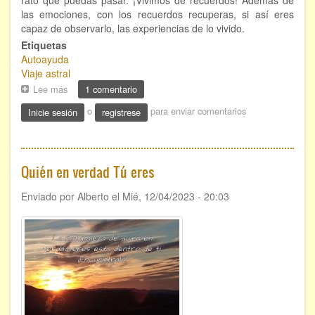
las emociones, con los recuerdos recuperas, si así eres
capaz de observarlo, las experiencias de lo vivido.
Etiquetas
Autoayuda
Viaje astral
Lee más
sobre
1 comentario
Línea
o
para enviar comentarios
Inicie sesión
registrese
del
tiempo
Quién en verdad Tú eres
Enviado por
Alberto
el
Mié, 12/04/2023 - 20:03