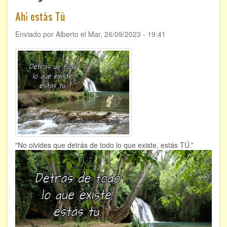
ÁREAS DE CONOCIMIENTO
Ahí estás Tú
Bioenergía
Enviado por
Alberto
el
Mar, 26/09/2023 - 19:41
Chamanismo
Flores de Bach
Hipnosis
Los cristales de cuarzo
Radiestesia
"No olvides que detrás de todo lo que existe, estás TÚ.”
Runas
Tarot
Viaje astral
EVENTOS