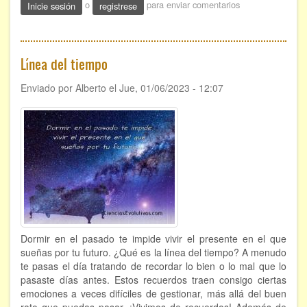
o
para enviar comentarios
Inicie sesión
registrese
sin
dejar
huella
Línea del tiempo
Enviado por
Alberto
el
Jue, 01/06/2023 - 12:07
Dormir en el pasado te impide vivir el presente en el que
sueñas por tu futuro. ¿Qué es la línea del tiempo? A menudo
te pasas el día tratando de recordar lo bien o lo mal que lo
pasaste días antes. Estos recuerdos traen consigo ciertas
emociones a veces difíciles de gestionar, más allá del buen
rato que puedas pasar. ¡Vivimos de recuerdos! Además de