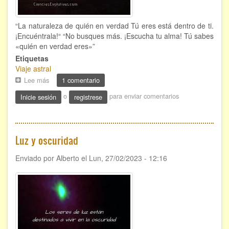
“La naturaleza de quién en verdad Tú eres está dentro de ti.
¡Encuéntrala!“ “No busques más. ¡Escucha tu alma! Tú sabes
«quién en verdad eres»”
Etiquetas
Viaje astral
Lee más
sobre
1 comentario
Quién
o
para enviar comentarios
Inicie sesión
registrese
en
verdad
Tú
eres
Luz y oscuridad
Enviado por
Alberto
el
Lun, 27/02/2023 - 12:16