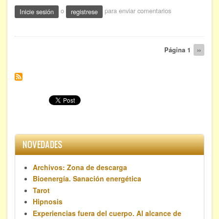
El
o
para enviar comentarios
Inicie sesión
registrese
Alma
permanece
Paginación
Página 1
Siguien
››
página
NOVEDADES
Archivos: Zona de descarga
Bioenergía. Sanación energética
Tarot
Hipnosis
Experiencias fuera del cuerpo. Al alcance de