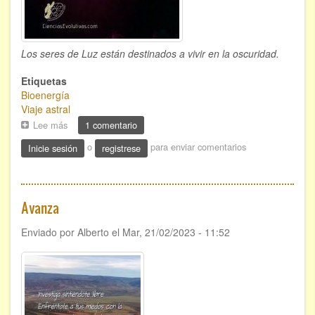
Los seres de Luz están destinados a vivir en la oscuridad.
Etiquetas
Bioenergía
Viaje astral
Lee más
sobre
1 comentario
Luz
o
para enviar comentarios
Inicie sesión
registrese
y
oscuridad
Avanza
Enviado por
Alberto
el
Mar, 21/02/2023 - 11:52