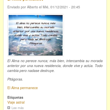
Enviado por
Alberto
el
Mié, 01/12/2021 - 20:45
El Alma no perece nunca; más bien, intercambia su morada
anterior por una nueva residencia, donde vive y actúa. Todo
cambia pero nadase destruye.
Pitágoras.
El Alma permanece
Etiquetas
Viaje astral
Lee más
sobre