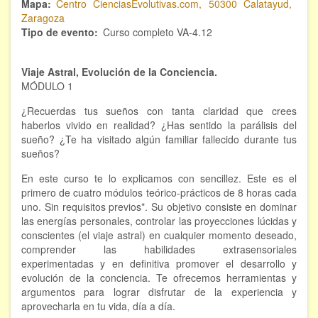
Mapa
Centro CienciasEvolutivas.com, 50300 Calatayud,
Zaragoza
FORMACIÓN
Tipo de evento
Curso completo VA-4.12
Viaje Astral, Evolución de la conciencia
Viaje Astral, Evolución de la Conciencia.
MÓDULO 1
Bioenergía Cuántica Evolutiva
¿Recuerdas tus sueños con tanta claridad que crees
Limpieza de las energías - - Próximamente TALLER
haberlos vivido en realidad? ¿Has sentido la parálisis del
PRÁCTICO
sueño? ¿Te ha visitado algún familiar fallecido durante tus
NOTICIAS Y ENTREVISTAS
sueños?
En este curso te lo explicamos con sencillez. Este es el
TERAPIAS
primero de cuatro módulos teórico-prácticos de 8 horas cada
uno. Sin requisitos previos*. Su objetivo consiste en dominar
Aura y energías. Limpieza
las energías personales, controlar las proyecciones lúcidas y
conscientes (el viaje astral) en cualquier momento deseado,
Sincroinducción. Entrenamiento mental
comprender las habilidades extrasensoriales
experimentadas y en definitiva promover el desarrollo y
Hipnosis clínica
evolución de la conciencia. Te ofrecemos herramientas y
argumentos para lograr disfrutar de la experiencia y
Hipnosis proyectiva
aprovecharla en tu vida, día a día.