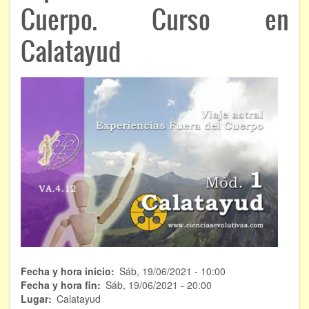
ÁREAS DE CONOCIMIENTO
Cuerpo. Curso en
Calatayud
Bioenergía
Chamanismo
Flores de Bach
Hipnosis
Los cristales de cuarzo
Radiestesia
Runas
Tarot
Fecha y hora inicio
Sáb, 19/06/2021 - 10:00
Viaje astral
Fecha y hora fin
Sáb, 19/06/2021 - 20:00
Lugar
Calatayud
EVENTOS