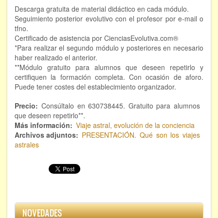
Descarga gratuita de material didáctico en cada módulo.
Hipnosis regresiva
Seguimiento posterior evolutivo con el profesor por e-mail o
tfno.
Bioenergía. Sanación energética
Certificado de asistencia por CienciasEvolutiva.com®
*Para realizar el segundo módulo y posteriores en necesario
Relajación y autoprotección
haber realizado el anterior.
**Módulo gratuito para alumnos que deseen repetirlo y
DESCARGAS
certifiquen la formación completa. Con ocasión de aforo.
Puede tener costes del establecimiento organizador.
Precio
Consúltalo en 630738445. Gratuito para alumnos
que deseen repetirlo**.
Más información
Viaje astral, evolución de la conciencia
Archivos adjuntos
PRESENTACIÓN. Qué son los viajes
astrales
NOVEDADES