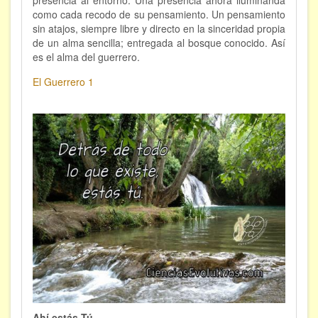
como cada recodo de su pensamiento. Un pensamiento
FORMACIÓN
sin atajos, siempre libre y directo en la sinceridad propia
de un alma sencilla; entregada al bosque conocido. Así
es el alma del guerrero.
Viaje Astral, Evolución de la conciencia
El Guerrero 1
Bioenergía Cuántica Evolutiva
Limpieza de las energías - - Próximamente TALLER
PRÁCTICO
NOTICIAS Y ENTREVISTAS
TERAPIAS
Aura y energías. Limpieza
Sincroinducción. Entrenamiento mental
Hipnosis clínica
Hipnosis proyectiva
Ahí estás Tú