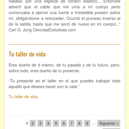
hallaba, por una especie de cordón elástico... Entonces
advertí que el cable que me unía a mi cuerpo yerto
comenzaba a ejercer una fuerte e irresistible presión sobre
mí, obligándome a retroceder. Ocurrió el proceso inverso al
de la salida, hasta que me sentí de nuevo en mi cuerpo...”
Carl G. Jung CienciasEvolutivas.com
Tu taller de vida
Eres dueño de ti mismo, de tu pasado y de tu futuro, pero,
sobre todo, eres dueño de tu presente.
“Tu presente es el taller en el que puedes trabajar todo
aquello que desees hacer con tu vida.”
Tu taller de vida
Paginación
Página
1
Page
2
Page
3
Page
4
Page
5
Page
6
Page
7
Page
8
Page
9
…
Siguiente
Siguiente >
actual
página