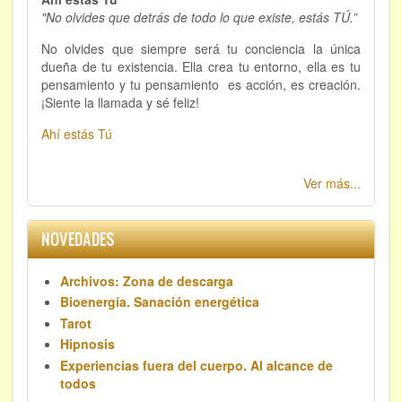
"No olvides que detrás de todo lo que existe, estás TÚ.”
Hipnosis regresiva
No olvides que siempre será tu conciencia la única
Bioenergía. Sanación energética
dueña de tu existencia. Ella crea tu entorno, ella es tu
pensamiento y tu pensamiento es acción, es creación.
Relajación y autoprotección
¡Siente la llamada y sé feliz!
Ahí estás Tú
DESCARGAS
Ver más...
NOVEDADES
Archivos: Zona de descarga
Bioenergía. Sanación energética
Tarot
Hipnosis
Experiencias fuera del cuerpo. Al alcance de
todos