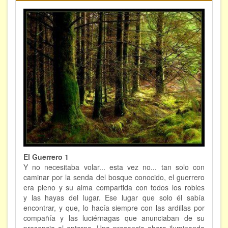
ÁREAS DE CONOCIMIENTO
Bioenergía
Chamanismo
Flores de Bach
Hipnosis
Los cristales de cuarzo
Radiestesia
El Guerrero 1
Runas
Y no necesitaba volar... esta vez no... tan solo con
caminar por la senda del bosque conocido, el guerrero
Tarot
era pleno y su alma compartida con todos los robles
y las hayas del lugar. Ese lugar que solo él sabía
Viaje astral
encontrar, y que, lo hacía siempre con las ardillas por
compañía y las luciérnagas que anunciaban de su
EVENTOS
presencia al entorno. Una presencia ahora iluminanda