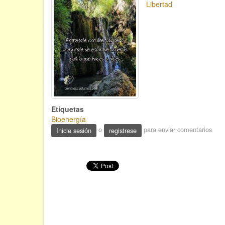
Libertad
Etiquetas
Bioenergía
o
para enviar comentarios
Inicie sesión
registrese