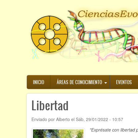
Pasar
al
contenido
principal
Navegación
INICIO
ÁREAS DE CONOCIMIENTO
EVENTOS
principal
Libertad
Enviado por
Alberto
el
Sáb, 29/01/2022 - 10:57
"Exprésate con libertad 