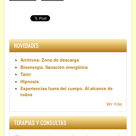
FORMACIÓN
Viaje Astral, Evolución de la conciencia
Bioenergía Cuántica Evolutiva
NOVEDADES
Limpieza de las energías - - Próximamente TALLER
PRÁCTICO
Archivos: Zona de descarga
NOTICIAS Y ENTREVISTAS
Bioenergía. Sanación energética
Tarot
TERAPIAS
Hipnosis
Experiencias fuera del cuerpo. Al alcance de
Aura y energías. Limpieza
todos
Ver más
Sincroinducción. Entrenamiento mental
Hipnosis clínica
TERAPIAS Y CONSULTAS
Hipnosis proyectiva