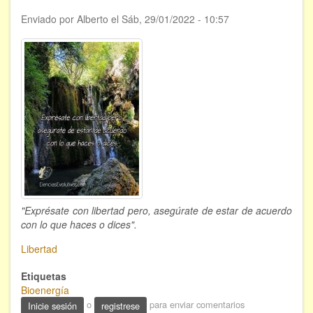
ÁREAS DE CONOCIMIENTO
Enviado por
Alberto
el
Sáb, 29/01/2022 - 10:57
Bioenergía
Chamanismo
Flores de Bach
Hipnosis
Los cristales de cuarzo
Radiestesia
"Exprésate con libertad pero, asegúrate de estar de acuerdo
Runas
con lo que haces o dices".
Tarot
Libertad
Etiquetas
Viaje astral
Bioenergía
o
para enviar comentarios
Inicie sesión
registrese
EVENTOS