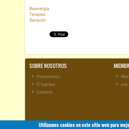
Bioenergía
Terapias
Sanación
SOBRE NOSOTROS
MIEMB
Presentación
Albe
El logotipo
July
Contacto
Utilizamos cookies en este sitio web para mejo
Alberto José Sánchez Gracia