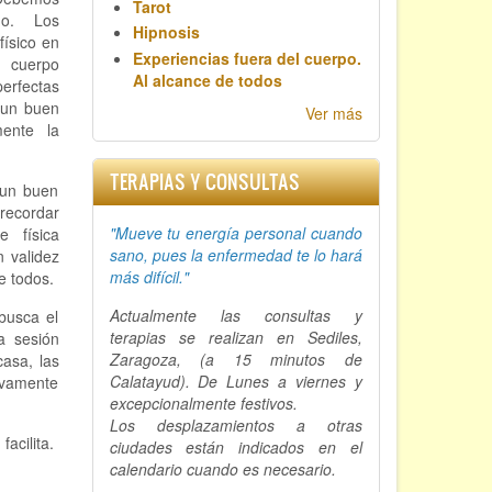
Tarot
do. Los
Hipnosis
físico en
Experiencias fuera del cuerpo.
 cuerpo
Al alcance de todos
erfectas
á un buen
Ver más
ente la
TERAPIAS Y CONSULTAS
un buen
recordar
"Mueve tu energía personal cuando
e física
sano, p
ues la enfermedad te lo hará
 validez
más difícil."
e todos.
Actualmente las consultas y
 busca el
terapias se realizan en Sediles,
a sesión
Zaragoza, (a 15 minutos de
casa, las
Calatayud). De Lunes a viernes y
ivamente
excepcionalmente festivos.
Los desplazamientos a otras
acilita.
ciudades están indicados en el
calendario cuando es necesario.