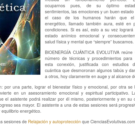
ocuparnos pues, de su óptimo esta
sentimientos, las emociones y un buen estado 
el caso de los humanos harán que el
energético, llamado también aura, esté en p
condiciones. Si es así, esto a su vez lograr
estado anímico emocional y consecuentem
salud física y mental que “siempre” buscamos.
BIOENERGÍA CUÁNTICA EVOLUTIVA reúne 
número de técnicas y procedimientos para 
esta conexión, justificada con estudios d
cuántica que desmoronan algunos tabús y dan
a otros, hoy claramente en auge y al alcance d
: por una parte, lograr el bienestar físico y emocional, por otra se
nvierte en un asesoramiento emocional y espiritual participativo. L
ue el asistente podrá realizar por él mismo, posteriormente y en su 
greso sea mayor. El asistente a una de estas sesiones será progres
equilibrio energético.
as sesiones de
Relajación y autoprotección
que CienciasEvolutivas.com f