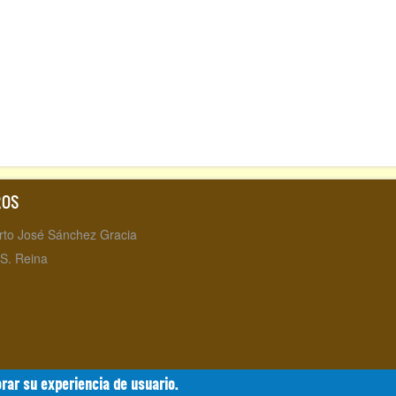
ROS
rto José Sánchez Gracia
 S. Reina
rar su experiencia de usuario.