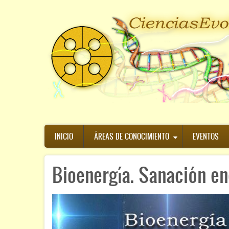
Pasar
al
contenido
principal
Navegación
INICIO
ÁREAS DE CONOCIMIENTO
EVENTOS
principal
Bioenergía. Sanación en