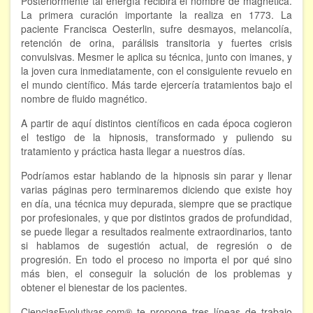
Posteriormente tal energía recibirá el nombre de magnética.
La primera curación importante la realiza en 1773. La
paciente Francisca Oesterlin, sufre desmayos, melancolía,
retención de orina, parálisis transitoria y fuertes crisis
convulsivas. Mesmer le aplica su técnica, junto con imanes, y
la joven cura inmediatamente, con el consiguiente revuelo en
el mundo científico. Más tarde ejercería tratamientos bajo el
nombre de fluido magnético.
A partir de aquí distintos científicos en cada época cogieron
el testigo de la hipnosis, transformado y puliendo su
tratamiento y práctica hasta llegar a nuestros días.
Podríamos estar hablando de la hipnosis sin parar y llenar
varias páginas pero terminaremos diciendo que existe hoy
en día, una técnica muy depurada, siempre que se practique
por profesionales, y que por distintos grados de profundidad,
se puede llegar a resultados realmente extraordinarios, tanto
si hablamos de sugestión actual, de regresión o de
progresión. En todo el proceso no importa el por qué sino
más bien, el conseguir la solución de los problemas y
obtener el bienestar de los pacientes.
CienciasEvolutivas.com® te propone tres líneas de trabajo