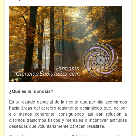
ÁREAS DE CONOCIMIENTO
Bioenergía
Chamanismo
Flores de Bach
Hipnosis
Los cristales de cuarzo
Radiestesia
¿Qué es la hipnosis?
Runas
Es un estado especial de la mente que permite acercarnos
Tarot
hacia áreas del cerebro totalmente desinhibido que, no por
ello menos coherente, consiguiendo así dar solución a
distintos trastornos físicos y mentales o incentivar actitudes
Viaje astral
deseadas que voluntariamente parecen resistirse.
EVENTOS