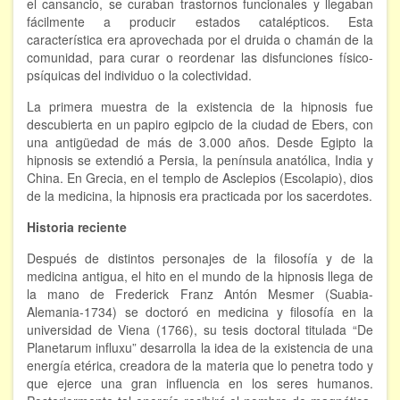
el cansancio, se curaban trastornos funcionales y llegaban
Hipnosis regresiva
fácilmente a producir estados catalépticos. Esta
característica era aprovechada por el druida o chamán de la
comunidad, para curar o reordenar las disfunciones físico-
Bioenergía. Sanación energética
psíquicas del individuo o la colectividad.
Relajación y autoprotección
La primera muestra de la existencia de la hipnosis fue
descubierta en un papiro egipcio de la ciudad de Ebers, con
DESCARGAS
una antigüedad de más de 3.000 años. Desde Egipto la
hipnosis se extendió a Persia, la península anatólica, India y
China. En Grecia, en el templo de Asclepios (Escolapio), dios
de la medicina, la hipnosis era practicada por los sacerdotes.
Historia reciente
Después de distintos personajes de la filosofía y de la
medicina antigua, el hito en el mundo de la hipnosis llega de
la mano de Frederick Franz Antón Mesmer (Suabia-
Alemania-1734) se doctoró en medicina y filosofía en la
universidad de Viena (1766), su tesis doctoral titulada “De
Planetarum influxu” desarrolla la idea de la existencia de una
energía etérica, creadora de la materia que lo penetra todo y
que ejerce una gran influencia en los seres humanos.