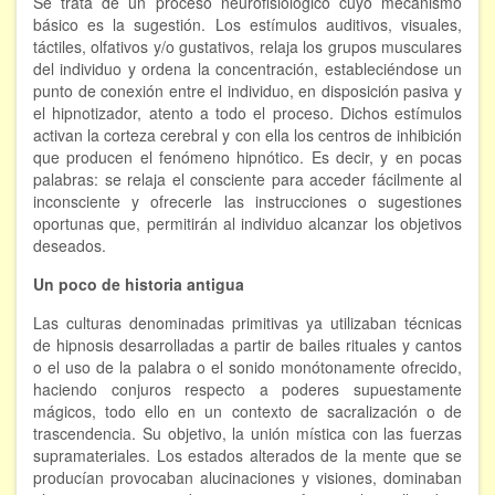
Se trata de un proceso neurofisiológico cuyo mecanismo
básico es la sugestión. Los estímulos auditivos, visuales,
FORMACIÓN
táctiles, olfativos y/o gustativos, relaja los grupos musculares
del individuo y ordena la concentración, estableciéndose un
punto de conexión entre el individuo, en disposición pasiva y
Viaje Astral, Evolución de la conciencia
el hipnotizador, atento a todo el proceso. Dichos estímulos
activan la corteza cerebral y con ella los centros de inhibición
Bioenergía Cuántica Evolutiva
que producen el fenómeno hipnótico. Es decir, y en pocas
Limpieza de las energías - - Próximamente TALLER
palabras: se relaja el consciente para acceder fácilmente al
PRÁCTICO
inconsciente y ofrecerle las instrucciones o sugestiones
oportunas que, permitirán al individuo alcanzar los objetivos
NOTICIAS Y ENTREVISTAS
deseados.
TERAPIAS
Un poco de historia antigua
Las culturas denominadas primitivas ya utilizaban técnicas
Aura y energías. Limpieza
de hipnosis desarrolladas a partir de bailes rituales y cantos
o el uso de la palabra o el sonido monótonamente ofrecido,
Sincroinducción. Entrenamiento mental
haciendo conjuros respecto a poderes supuestamente
mágicos, todo ello en un contexto de sacralización o de
Hipnosis clínica
trascendencia. Su objetivo, la unión mística con las fuerzas
supramateriales. Los estados alterados de la mente que se
Hipnosis proyectiva
producían provocaban alucinaciones y visiones, dominaban