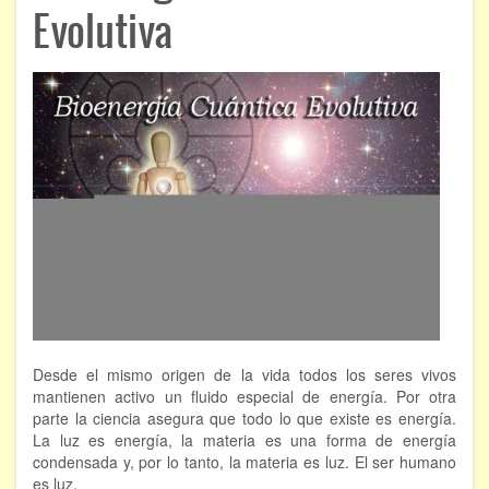
ÁREAS DE CONOCIMIENTO
Evolutiva
Bioenergía
Chamanismo
Flores de Bach
Hipnosis
Los cristales de cuarzo
Radiestesia
Runas
Desde el mismo origen de la vida todos los seres vivos
Tarot
mantienen activo un fluido especial de energía. Por otra
parte la ciencia asegura que todo lo que existe es energía.
Viaje astral
La luz es energía, la materia es una forma de energía
condensada y, por lo tanto, la materia es luz. El ser humano
EVENTOS
es luz.