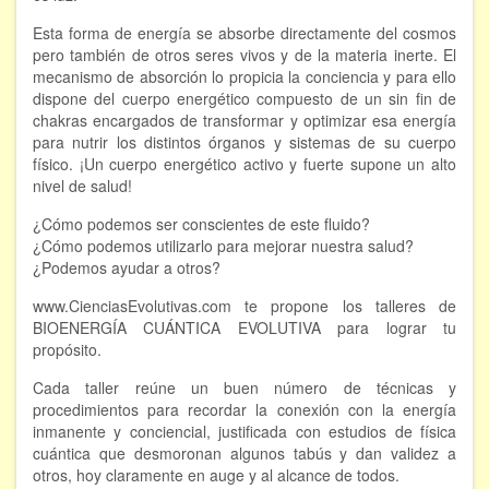
Esta forma de energía se absorbe directamente del cosmos
FORMACIÓN
pero también de otros seres vivos y de la materia inerte. El
mecanismo de absorción lo propicia la conciencia y para ello
Viaje Astral, Evolución de la conciencia
dispone del cuerpo energético compuesto de un sin fin de
chakras encargados de transformar y optimizar esa energía
Bioenergía Cuántica Evolutiva
para nutrir los distintos órganos y sistemas de su cuerpo
físico. ¡Un cuerpo energético activo y fuerte supone un alto
Limpieza de las energías - - Próximamente TALLER
nivel de salud!
PRÁCTICO
¿Cómo podemos ser conscientes de este fluido?
NOTICIAS Y ENTREVISTAS
¿Cómo podemos utilizarlo para mejorar nuestra salud?
¿Podemos ayudar a otros?
TERAPIAS
www.CienciasEvolutivas.com te propone los talleres de
BIOENERGÍA CUÁNTICA EVOLUTIVA para lograr tu
Aura y energías. Limpieza
propósito.
Sincroinducción. Entrenamiento mental
Cada taller reúne un buen número de técnicas y
procedimientos para recordar la conexión con la energía
Hipnosis clínica
inmanente y conciencial, justificada con estudios de física
cuántica que desmoronan algunos tabús y dan validez a
Hipnosis proyectiva
otros, hoy claramente en auge y al alcance de todos.