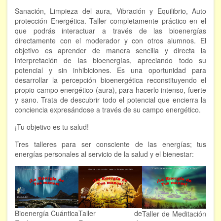
Sanación, Limpieza del aura, Vibración y Equilibrio, Auto
Hipnosis regresiva
protección Energética. Taller completamente práctico en el
que podrás interactuar a través de las bioenergías
Bioenergía. Sanación energética
directamente con el moderador y con otros alumnos. El
objetivo es aprender de manera sencilla y directa la
Relajación y autoprotección
interpretación de las bioenergías, apreciando todo su
potencial y sin inhibiciones. Es una oportunidad para
DESCARGAS
desarrollar la percepción bioenergética reconstituyendo el
propio campo energético (aura), para hacerlo intenso, fuerte
y sano. Trata de descubrir todo el potencial que encierra la
conciencia expresándose a través de su campo energético.
¡Tu objetivo es tu salud!
Tres talleres para ser consciente de las energías; tus
energías personales al servicio de la salud y el bienestar:
Bioenergía Cuántica
Taller de
Taller de Meditación