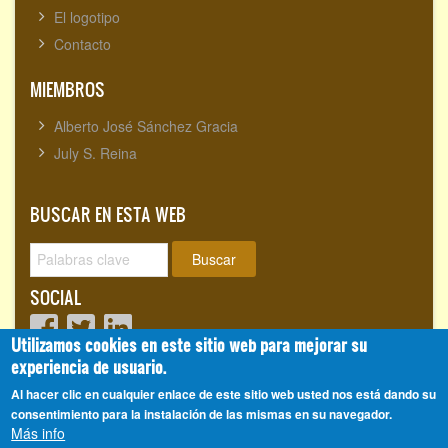
El logotipo
Contacto
MIEMBROS
Alberto José Sánchez Gracia
July S. Reina
BUSCAR EN ESTA WEB
Buscar
SOCIAL
Utilizamos cookies en este sitio web para mejorar su
experiencia de usuario.
Visitantes totales:
1718120
Al hacer clic en cualquier enlace de este sitio web usted nos está dando su
consentimiento para la instalación de las mismas en su navegador.
Más info