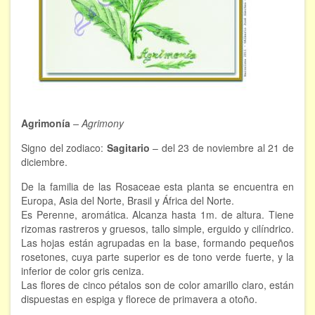
FORMACIÓN
Viaje Astral, Evolución de la conciencia
Bioenergía Cuántica Evolutiva
Limpieza de las energías - - Próximamente TALLER
Agrimonía
– Agrimony
PRÁCTICO
Signo del zodiaco:
Sagitario
– del 23 de noviembre al 21 de
NOTICIAS Y ENTREVISTAS
diciembre.
TERAPIAS
De la familia de las Rosaceae esta planta se encuentra en
Europa, Asia del Norte, Brasil y África del Norte.
Aura y energías. Limpieza
Es Perenne, aromática. Alcanza hasta 1m. de altura. Tiene
rizomas rastreros y gruesos, tallo simple, erguido y cilíndrico.
Las hojas están agrupadas en la base, formando pequeños
Sincroinducción. Entrenamiento mental
rosetones, cuya parte superior es de tono verde fuerte, y la
inferior de color gris ceniza.
Hipnosis clínica
Las flores de cinco pétalos son de color amarillo claro, están
dispuestas en espiga y florece de primavera a otoño.
Hipnosis proyectiva