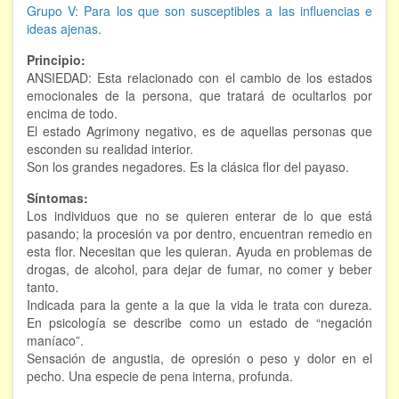
Grupo V: Para los que son susceptibles a las influencias e
Hipnosis regresiva
ideas ajenas.
Bioenergía. Sanación energética
Principio:
ANSIEDAD: Esta relacionado con el cambio de los estados
emocionales de la persona, que tratará de ocultarlos por
Relajación y autoprotección
encima de todo.
El estado Agrimony negativo, es de aquellas personas que
DESCARGAS
esconden su realidad interior.
Son los grandes negadores. Es la clásica flor del payaso.
Síntomas:
Los individuos que no se quieren enterar de lo que está
pasando; la procesión va por dentro, encuentran remedio en
esta flor. Necesitan que les quieran. Ayuda en problemas de
drogas, de alcohol, para dejar de fumar, no comer y beber
tanto.
Indicada para la gente a la que la vida le trata con dureza.
En psicología se describe como un estado de “negación
maníaco”.
Sensación de angustia, de opresión o peso y dolor en el
pecho. Una especie de pena interna, profunda.