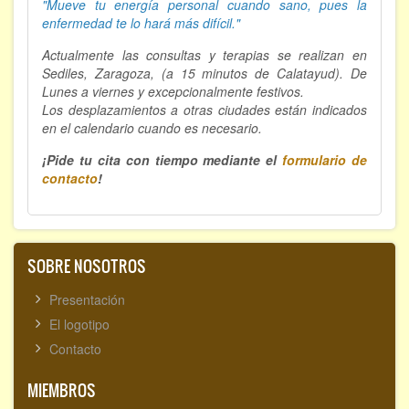
"Mueve tu energía personal cuando sano, p
ues la
enfermedad te lo hará más difícil."
Actualmente las consultas y terapias se realizan en
Sediles, Zaragoza, (a 15 minutos de Calatayud). De
Lunes a viernes y excepcionalmente festivos.
Los desplazamientos a otras ciudades están indicados
en el calendario cuando es necesario.
¡Pide tu cita con tiempo mediante el
formulario de
contacto
!
SOBRE NOSOTROS
Presentación
El logotipo
Contacto
MIEMBROS