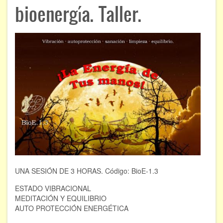
ÁREAS DE CONOCIMIENTO
bioenergía. Taller.
Bioenergía
Chamanismo
Flores de Bach
Hipnosis
Los cristales de cuarzo
Radiestesia
Runas
UNA SESIÓN DE 3 HORAS. Código: BioE-1.3
Tarot
ESTADO VIBRACIONAL
Viaje astral
MEDITACIÓN Y EQUILIBRIO
AUTO PROTECCIÓN ENERGÉTICA
EVENTOS