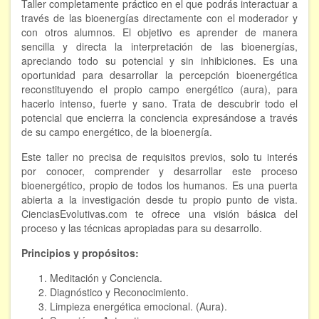
Taller completamente práctico en el que podrás interactuar a
través de las bioenergías directamente con el moderador y
FORMACIÓN
con otros alumnos. El objetivo es aprender de manera
sencilla y directa la interpretación de las bioenergías,
Viaje Astral, Evolución de la conciencia
apreciando todo su potencial y sin inhibiciones. Es una
oportunidad para desarrollar la percepción bioenergética
reconstituyendo el propio campo energético (aura), para
Bioenergía Cuántica Evolutiva
hacerlo intenso, fuerte y sano. Trata de descubrir todo el
Limpieza de las energías - - Próximamente TALLER
potencial que encierra la conciencia expresándose a través
PRÁCTICO
de su campo energético, de la bioenergía.
NOTICIAS Y ENTREVISTAS
Este taller no precisa de requisitos previos, solo tu interés
por conocer, comprender y desarrollar este proceso
TERAPIAS
bioenergético, propio de todos los humanos. Es una puerta
abierta a la investigación desde tu propio punto de vista.
CienciasEvolutivas.com te ofrece una visión básica del
Aura y energías. Limpieza
proceso y las técnicas apropiadas para su desarrollo.
Sincroinducción. Entrenamiento mental
Principios y propósitos:
Hipnosis clínica
Meditación y Conciencia.
Diagnóstico y Reconocimiento.
Hipnosis proyectiva
Limpieza energética emocional. (Aura).