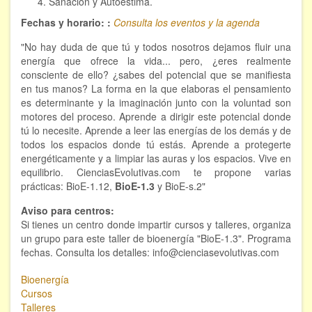
Sanación y Autoestima.
Hipnosis regresiva
Fechas y horario: :
Consulta los eventos y la agenda
Bioenergía. Sanación energética
"No hay duda de que tú y todos nosotros dejamos fluir una
energía que ofrece la vida... pero, ¿eres realmente
consciente de ello? ¿sabes del potencial que se manifiesta
Relajación y autoprotección
en tus manos? La forma en la que elaboras el pensamiento
es determinante y la imaginación junto con la voluntad son
DESCARGAS
motores del proceso. Aprende a dirigir este potencial donde
tú lo necesite. Aprende a leer las energías de los demás y de
todos los espacios donde tú estás. Aprende a protegerte
energéticamente y a limpiar las auras y los espacios. Vive en
equilibrio. CienciasEvolutivas.com te propone varias
prácticas: BioE-1.12,
BioE-1.3
y BioE-s.2"
Aviso para centros:
Si tienes un centro donde impartir cursos y talleres, organiza
un grupo para este taller de bioenergía "BioE-1.3". Programa
fechas. Consulta los detalles: info@cienciasevolutivas.com
Bioenergía
Cursos
Talleres