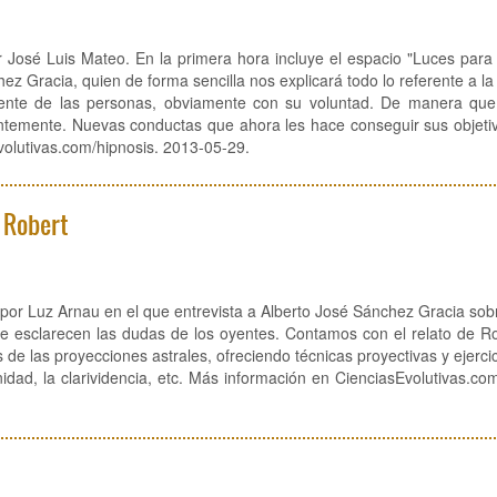
r José Luis Mateo. En la primera hora incluye el espacio "Luces para
z Gracia, quien de forma sencilla nos explicará todo lo referente a la
 mente de las personas, obviamente con su voluntad. De manera qu
entemente. Nuevas conductas que ahora les hace conseguir sus objeti
sevolutivas.com/hipnosis. 2013-05-29.
e Robert
por Luz Arnau en el que entrevista a Alberto José Sánchez Gracia sob
 se esclarecen las dudas de los oyentes. Contamos con el relato de R
s de las proyecciones astrales, ofreciendo técnicas proyectivas y ejerci
nidad, la clarividencia, etc. Más información en CienciasEvolutivas.co