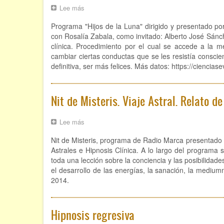
Lee más
sobre
Luces
Programa "Hijos de la Luna" dirigido y presentado po
para
el
con Rosalía Zabala, como invitado: Alberto José Sánche
alma.
clínica. Procedimiento por el cual se accede a la
Hipnosis
cambiar ciertas conductas que se les resistía consci
clínica.
definitiva, ser más felices. Más datos: https://ciencia
Nit de Misteris. Viaje Astral. Relato d
Lee más
sobre
Nit
Nit de Misteris, programa de Radio Marca presentado 
de
Misteris.
Astrales e Hipnosis Clínica. A lo largo del programa
Viaje
toda una lección sobre la conciencia y las posibilidade
Astral.
el desarrollo de las energías, la sanación, la medium
Relato
2014.
de
Robert
Hipnosis regresiva