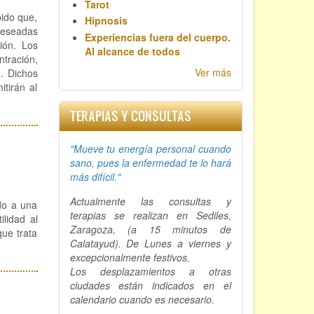
Tarot
bido que,
Hipnosis
 deseadas
Experiencias fuera del cuerpo.
ión. Los
Al alcance de todos
ntración,
Ver más
o. Dichos
itirán al
TERAPIAS Y CONSULTAS
"Mueve tu energía personal cuando
sano, p
ues la enfermedad te lo hará
más difícil."
Actualmente las consultas y
ido a una
terapias se realizan en Sediles,
ilidad al
Zaragoza, (a 15 minutos de
que trata
Calatayud). De Lunes a viernes y
excepcionalmente festivos.
Los desplazamientos a otras
ciudades están indicados en el
calendario cuando es necesario.