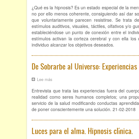
Hipnosis
¿Qué es la hipnosis? Es un estado especial de la men
no por ello menos coherente, consiguiendo así dar sol
que voluntariamente parecen resistirse. Se trata 
estímulos auditivos, visuales, táctiles, olfativos y/o 
estableciéndose un punto de conexión entre el individ
estímulos activan la corteza cerebral y con ella los
individuo alcanzar los objetivos deseados.
De Sobrarbe al Universo: Experiencias
Lee más
sobre
De
Entrevista que trata las experiencias fuera del cuerp
Sobrarbe
al
realidad como seres humanos completos; una propuest
Universo:
servicio de la salud modificando conductas aprendida
Experiencias
de poner conscientemente una solución. 21-02-2018
Fuera
del
Cuerpo
Luces para el alma. Hipnosis clínica.