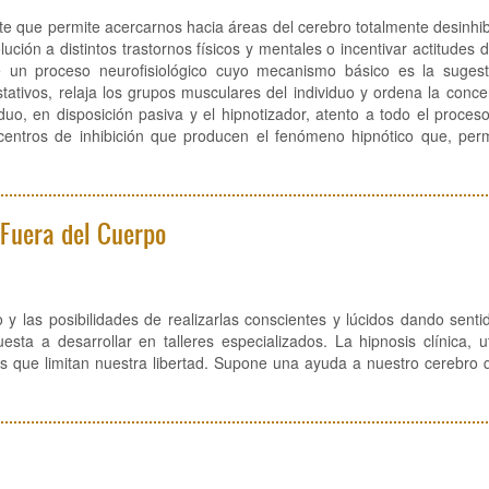
te que permite acercarnos hacia áreas del cerebro totalmente desinhi
ución a distintos trastornos físicos y mentales o incentivar actitudes
de un proceso neurofisiológico cuyo mecanismo básico es la sugest
gustativos, relaja los grupos musculares del individuo y ordena la conce
uo, en disposición pasiva y el hipnotizador, atento a todo el proces
 centros de inhibición que producen el fenómeno hipnótico que, perm
 Fuera del Cuerpo
o y las posibilidades de realizarlas conscientes y lúcidos dando sent
a a desarrollar en talleres especializados. La hipnosis clínica, ut
s que limitan nuestra libertad. Supone una ayuda a nuestro cerebro 