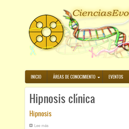
Pasar
al
contenido
principal
Navegación
INICIO
ÁREAS DE CONOCIMIENTO
EVENTOS
principal
Hipnosis clínica
Hipnosis
Lee más
sobre