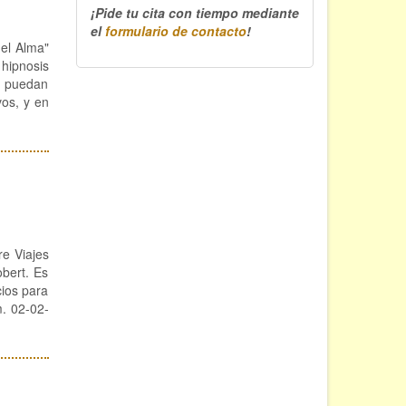
¡Pide tu cita con tiempo mediante
el
formulario de contacto
!
 el Alma"
 hipnosis
e puedan
vos, y en
re Viajes
obert. Es
cios para
m. 02-02-