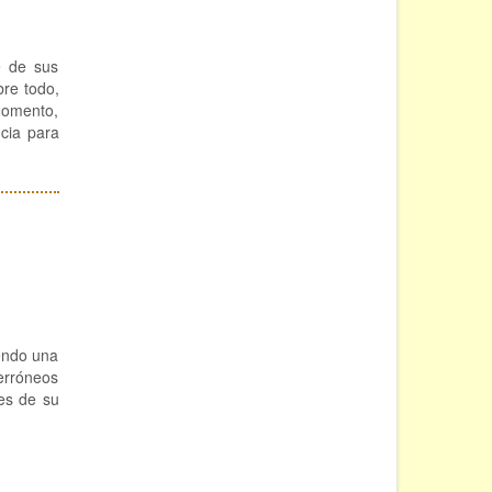
e de sus
bre todo,
 momento,
ncia para
endo una
 erróneos
es de su