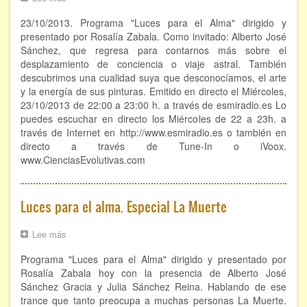
Luces
Hipnosis regresiva
23/10/2013. Programa "Luces para el Alma" dirigido y
para
el
presentado por Rosalía Zabala. Como invitado: Alberto José
Bioenergía. Sanación energética
alma.
Sánchez, que regresa para contarnos más sobre el
Viaje
desplazamiento de conciencia o viaje astral. También
astral.
Relajación y autoprotección
descubrimos una cualidad suya que desconocíamos, el arte
Arte
y la energía de sus pinturas. Emitido en directo el Miércoles,
y
DESCARGAS
23/10/2013 de 22:00 a 23:00 h. a través de esmiradio.es Lo
pintura
puedes escuchar en directo los Miércoles de 22 a 23h. a
través de Internet en http://www.esmiradio.es o también en
directo a través de Tune-In o iVoox.
www.CienciasEvolutivas.com
Luces para el alma. Especial La Muerte
Lee más
sobre
Luces
Programa "Luces para el Alma" dirigido y presentado por
para
el
Rosalía Zabala hoy con la presencia de Alberto José
alma.
Sánchez Gracia y Julia Sánchez Reina. Hablando de ese
Especial
trance que tanto preocupa a muchas personas La Muerte.