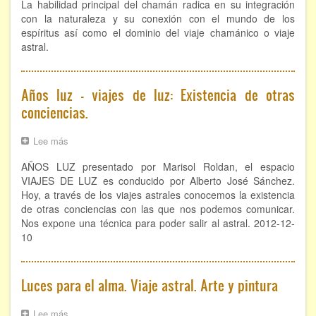
La habilidad principal del chamán radica en su integración
con la naturaleza y su conexión con el mundo de los
FORMACIÓN
espíritus así como el dominio del viaje chamánico o viaje
astral.
Viaje Astral, Evolución de la conciencia
Bioenergía Cuántica Evolutiva
Años luz - viajes de luz: Existencia de otras
conciencias.
Limpieza de las energías - - Próximamente TALLER
PRÁCTICO
Lee más
sobre
NOTICIAS Y ENTREVISTAS
Años
AÑOS LUZ presentado por Marisol Roldan, el espacio
luz
TERAPIAS
-
VIAJES DE LUZ es conducido por Alberto José Sánchez.
viajes
Hoy, a través de los viajes astrales conocemos la existencia
de
de otras conciencias con las que nos podemos comunicar.
Aura y energías. Limpieza
luz:
Nos expone una técnica para poder salir al astral. 2012-12-
Existencia
10
de
Sincroinducción. Entrenamiento mental
otras
conciencias.
Hipnosis clínica
Luces para el alma. Viaje astral. Arte y pintura
Hipnosis proyectiva
Lee más
sobre