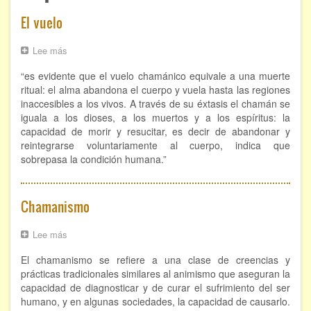
ÁREAS DE CONOCIMIENTO
El vuelo
Bioenergía
Lee más
sobre
El
Chamanismo
“es evidente que el vuelo chamánico equivale a una muerte
vuelo
ritual: el alma abandona el cuerpo y vuela hasta las regiones
Flores de Bach
inaccesibles a los vivos. A través de su éxtasis el chamán se
iguala a los dioses, a los muertos y a los espíritus: la
Hipnosis
capacidad de morir y resucitar, es decir de abandonar y
reintegrarse voluntariamente al cuerpo, indica que
Los cristales de cuarzo
sobrepasa la condición humana.”
Radiestesia
Chamanismo
Runas
Lee más
sobre
Tarot
Chamanismo
El chamanismo se refiere a una clase de creencias y
prácticas tradicionales similares al animismo que aseguran la
Viaje astral
capacidad de diagnosticar y de curar el sufrimiento del ser
humano, y en algunas sociedades, la capacidad de causarlo.
EVENTOS