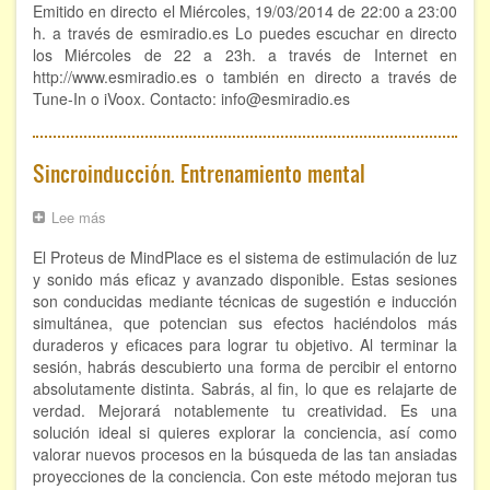
La
Emitido en directo el Miércoles, 19/03/2014 de 22:00 a 23:00
Muerte
h. a través de esmiradio.es Lo puedes escuchar en directo
los Miércoles de 22 a 23h. a través de Internet en
http://www.esmiradio.es o también en directo a través de
Tune-In o iVoox. Contacto: info@esmiradio.es
Sincroinducción. Entrenamiento mental
Lee más
sobre
Sincroinducción.
El Proteus de MindPlace es el sistema de estimulación de luz
Entrenamiento
mental
y sonido más eficaz y avanzado disponible. Estas sesiones
son conducidas mediante técnicas de sugestión e inducción
simultánea, que potencian sus efectos haciéndolos más
duraderos y eficaces para lograr tu objetivo. Al terminar la
sesión, habrás descubierto una forma de percibir el entorno
absolutamente distinta. Sabrás, al fin, lo que es relajarte de
verdad. Mejorará notablemente tu creatividad. Es una
solución ideal si quieres explorar la conciencia, así como
valorar nuevos procesos en la búsqueda de las tan ansiadas
proyecciones de la conciencia. Con este método mejoran tus