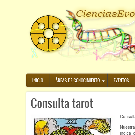
Pasar
al
contenido
principal
Navegación
INICIO
ÁREAS DE CONOCIMIENTO
EVENTOS
principal
Consulta tarot
Consult
Nuestr
indica