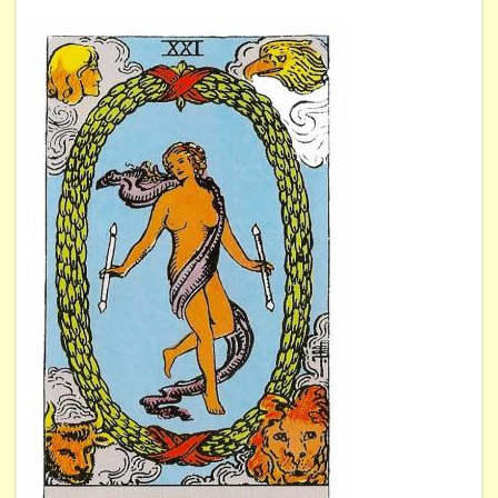
ÁREAS DE CONOCIMIENTO
Bioenergía
Chamanismo
Flores de Bach
Hipnosis
Los cristales de cuarzo
Radiestesia
Runas
Tarot
Viaje astral
EVENTOS