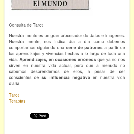
FORMACIÓN
Consulta de Tarot
Viaje Astral, Evolución de la conciencia
Nuestra mente es un gran procesador de datos e imágenes.
Bioenergía Cuántica Evolutiva
Nuestra mente, nos indica día a día como debemos
Limpieza de las energías - - Próximamente TALLER
comportarnos siguiendo una
serie de patrones
a partir de
PRÁCTICO
los aprendizajes y vivencias hechas a lo largo de toda una
vida.
Aprendizajes, en ocasiones erróneos
que ya no nos
NOTICIAS Y ENTREVISTAS
sirven en nuestra vida actual, pero que a menudo no
sabemos desprendernos de ellos, a pesar de ser
TERAPIAS
conscientes de
su influencia negativa
en nuestra vida
diaria.
Aura y energías. Limpieza
Tarot
Terapias
Sincroinducción. Entrenamiento mental
Hipnosis clínica
Hipnosis proyectiva