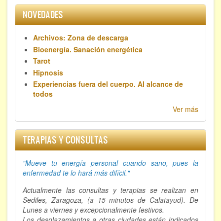
Hipnosis regresiva
NOVEDADES
Bioenergía. Sanación energética
Archivos: Zona de descarga
Bioenergía. Sanación energética
Relajación y autoprotección
Tarot
Hipnosis
DESCARGAS
Experiencias fuera del cuerpo. Al alcance de
todos
Ver más
TERAPIAS Y CONSULTAS
"Mueve tu energía personal cuando sano, p
ues la
enfermedad te lo hará más difícil."
Actualmente las consultas y terapias se realizan en
Sediles, Zaragoza, (a 15 minutos de Calatayud). De
Lunes a viernes y excepcionalmente festivos.
Los desplazamientos a otras ciudades están indicados