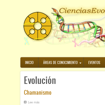
Pasar
al
contenido
principal
Navegación
INICIO
ÁREAS DE CONOCIMIENTO
EVENTOS
principal
Evolución
Chamanismo
Lee más
sobre