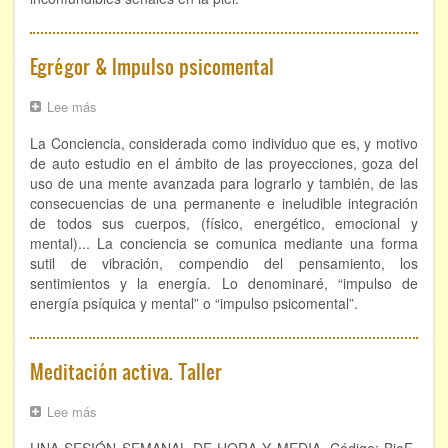
Hipnosis regresiva
Egrégor & Impulso psicomental
Bioenergía. Sanación energética
Relajación y autoprotección
Lee más
sobre
Egrégor
La Conciencia, considerada como individuo que es, y motivo
&
DESCARGAS
Impulso
de auto estudio en el ámbito de las proyecciones, goza del
psicomental
uso de una mente avanzada para lograrlo y también, de las
consecuencias de una permanente e ineludible integración
de todos sus cuerpos, (físico, energético, emocional y
mental)... La conciencia se comunica mediante una forma
sutil de vibración, compendio del pensamiento, los
sentimientos y la energía. Lo denominaré, “impulso de
energía psíquica y mental” o “impulso psicomental”.
Meditación activa. Taller
Lee más
sobre
Meditación
activa.