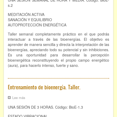
UNA SESIÓN SEMANAL DE HORA Y MEDIA. Código: BioE-
Taller
s.2
MEDITACIÓN ACTIVA
SANACIÓN Y EQUILIBRIO
AUTOPROTECCIÓN ENERGÉTICA
Taller semanal completamente práctico en el que podrás
interactuar a través de las bioenergías. El objetivo es
aprender de manera sencilla y directa la interpretación de las
bioenergías, apreciando todo su potencial y sin inhibiciones.
Es una oportunidad para desarrollar la percepción
bioenergética reconstituyendo el propio campo energético
(aura), para hacerlo intenso, fuerte y sano.
Entrenamiento de bioenergía. Taller.
Lee más
sobre
Entrenamiento
UNA SESIÓN DE 3 HORAS. Código: BioE-1.3
de
bioenergía.
ESTADO VIBRACIONAL
Taller.