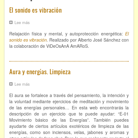
ÁREAS DE CONOCIMIENTO
El sonido es vibración
Bioenergía
Lee más
sobre
El
Chamanismo
Relajación física y mental, y autoprotección energética:
sonido
El
es
sonido es vibración
.
Realizado por Alberto José Sánchez con
Flores de Bach
vibración
la colaboración de ViDeOsAnA AmARoS.
Hipnosis
Aura y energías. Limpieza
Los cristales de cuarzo
Radiestesia
Lee más
sobre
Aura
El aura se fortalece a través del pensamiento, la intención y
y
Runas
energías.
la voluntad mediante ejercicios de meditación y movimiento
Limpieza
de las energías personales… En esta web encontrarás la
Tarot
descripción de un ejercicio que te puede ayudar: “E-01
Movimiento básico de las Energías”. También puedes
Viaje astral
ayudarte de ciertos artículos exotéricos de limpieza de las
energías, como son inciensos, velas, jabones y aromas y
EVENTOS