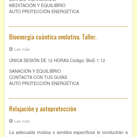
MEDITACIÓN Y EQUILIBRIO
AUTO PROTECCIÓN ENERGÉTICA
Bioenergía cuántica evolutiva. Taller.
Lee más
sobre
Bioenergía
ÚNICA SESIÓN DE 12 HORAS.Código: BioE-1.12
cuántica
evolutiva.
SANACIÓN Y EQUILIBRIO
Taller.
CONTACTA CON TUS GUÍAS
AUTO PROTECCIÓN ENERGÉTICA
Relajación y autoprotección
Lee más
sobre
Relajación
La adecuada música o sonidos específicos le conducirán a
y