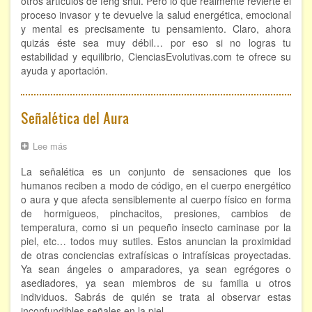
otros artículos de feng shui. Pero lo que realmente revierte el
proceso invasor y te devuelve la salud energética, emocional
FORMACIÓN
y mental es precisamente tu pensamiento. Claro, ahora
quizás éste sea muy débil… por eso si no logras tu
estabilidad y equilibrio, CienciasEvolutivas.com te ofrece su
Viaje Astral, Evolución de la conciencia
ayuda y aportación.
Bioenergía Cuántica Evolutiva
Limpieza de las energías - - Próximamente TALLER
Señalética del Aura
PRÁCTICO
Lee más
sobre
NOTICIAS Y ENTREVISTAS
Señalética
La señalética es un conjunto de sensaciones que los
del
TERAPIAS
Aura
humanos reciben a modo de código, en el cuerpo energético
o aura y que afecta sensiblemente al cuerpo físico en forma
Aura y energías. Limpieza
de hormigueos, pinchacitos, presiones, cambios de
temperatura, como si un pequeño insecto caminase por la
Sincroinducción. Entrenamiento mental
piel, etc… todos muy sutiles. Estos anuncian la proximidad
de otras conciencias extrafísicas o intrafísicas proyectadas.
Ya sean ángeles o amparadores, ya sean egrégores o
Hipnosis clínica
asediadores, ya sean miembros de su familia u otros
individuos. Sabrás de quién se trata al observar estas
Hipnosis proyectiva
inconfundibles señales en la piel.