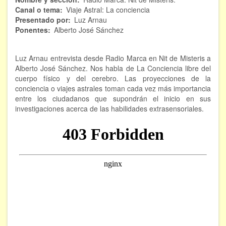
Canal o tema
Viaje Astral: La conciencia
FORMACIÓN
Presentado por
Luz Arnau
Ponentes
Alberto José Sánchez
Viaje Astral, Evolución de la conciencia
Luz Arnau entrevista desde Radio Marca en Nit de Misteris a
Bioenergía Cuántica Evolutiva
Alberto José Sánchez. Nos habla de La Conciencia libre del
cuerpo físico y del cerebro. Las proyecciones de la
Limpieza de las energías - - Próximamente TALLER
conciencia o viajes astrales toman cada vez más importancia
PRÁCTICO
entre los ciudadanos que supondrán el inicio en sus
NOTICIAS Y ENTREVISTAS
investigaciones acerca de las habilidades extrasensoriales.
TERAPIAS
Aura y energías. Limpieza
Sincroinducción. Entrenamiento mental
Hipnosis clínica
Hipnosis proyectiva