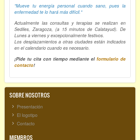
"Mueve tu energía personal cuando sano, p
ues la
enfermedad te lo hará más difícil."
Actualmente las consultas y terapias se realizan en
Sediles, Zaragoza, (a 15 minutos de Calatayud). De
Lunes a viernes y excepcionalmente festivos.
Los desplazamientos a otras ciudades están indicados
en el calendario cuando es necesario.
¡Pide tu cita con tiempo mediante el
formulario de
contacto
!
SOBRE NOSOTROS
Presentación
El logotipo
Contacto
MIEMBROS