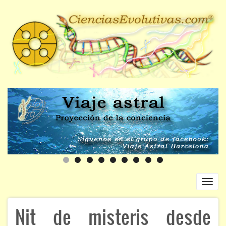
Pasar
al
contenido
principal
Toggl
navig
Navegación
Nit de misteris desde
INICIO
principal