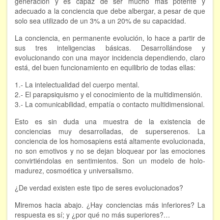
generación y es capaz de ser mucho más potente y
adecuado a la conciencia que debe albergar, a pesar de que
FORMACIÓN
solo sea utilizado de un 3% a un 20% de su capacidad.
La conciencia, en permanente evolución, lo hace a partir de
Viaje Astral, Evolución de la conciencia
sus tres inteligencias básicas. Desarrollándose y
evolucionando con una mayor incidencia dependiendo, claro
Bioenergía Cuántica Evolutiva
está, del buen funcionamiento en equilibrio de todas ellas:
Limpieza de las energías - - Próximamente TALLER
1.- La intelectualidad del cuerpo mental.
PRÁCTICO
2.- El parapsiquismo y el conocimiento de la multidimensión.
3.- La comunicabilidad, empatía o contacto multidimensional.
NOTICIAS Y ENTREVISTAS
Esto es sin duda una muestra de la existencia de
TERAPIAS
conciencias muy desarrolladas, de superserenos. La
conciencia de los homosapiens está altamente evolucionada,
Aura y energías. Limpieza
no son emotivos y no se dejan bloquear por las emociones
convirtiéndolas en sentimientos. Son un modelo de holo-
Sincroinducción. Entrenamiento mental
madurez, cosmoética y universalismo.
¿De verdad existen este tipo de seres evolucionados?
Hipnosis clínica
Miremos hacia abajo. ¿Hay conciencias más inferiores? La
Hipnosis proyectiva
respuesta es sí; y ¿por qué no más superiores?
…