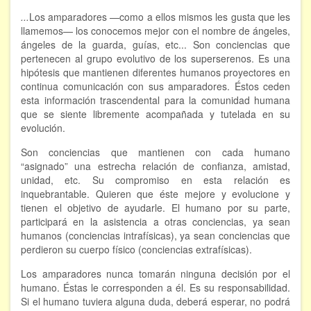
Hipnosis regresiva
...
Los amparadores —como a ellos mismos les gusta que les
llamemos— los conocemos mejor con el nombre de ángeles,
ángeles de la guarda, guías, etc... Son conciencias que
Bioenergía. Sanación energética
pertenecen al grupo evolutivo de los superserenos. Es una
hipótesis que mantienen diferentes humanos proyectores en
Relajación y autoprotección
continua comunicación con sus amparadores. Éstos ceden
esta información trascendental para la comunidad humana
DESCARGAS
que se siente libremente acompañada y tutelada en su
evolución.
Son conciencias que mantienen con cada humano
“asignado” una estrecha relación de confianza, amistad,
unidad, etc. Su compromiso en esta relación es
inquebrantable. Quieren que éste mejore y evolucione y
tienen el objetivo de ayudarle. El humano por su parte,
participará en la asistencia a otras conciencias, ya sean
humanos (conciencias intrafísicas), ya sean conciencias que
perdieron su cuerpo físico (conciencias extrafísicas).
Los amparadores nunca tomarán ninguna decisión por el
humano. Éstas le corresponden a él. Es su responsabilidad.
Si el humano tuviera alguna duda, deberá esperar, no podrá