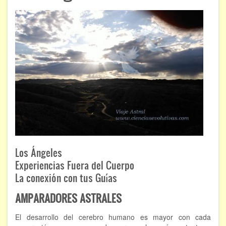
ÁREAS DE CONOCIMIENTO
Bioenergía
Chamanismo
Flores de Bach
Hipnosis
Los cristales de cuarzo
Radiestesia
Los Ángeles
Runas
Experiencias Fuera del Cuerpo
La conexión con tus Guías
Tarot
AMPARADORES ASTRALES
Viaje astral
El desarrollo del cerebro humano es mayor con cada
EVENTOS