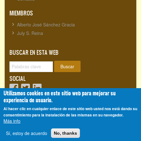
MIEMBROS
Alberto José Sánchez Gracia
July S. Reina
BUSCAR EN ESTA WEB
Buscar
SOCIAL
Utilizamos cookies en este sitio web para mejorar su
experiencia de usuario.
Visitantes totales:
1720153
Al hacer clic en cualquier enlace de este sitio web usted nos está dando su
consentimiento para la instalación de las mismas en su navegador.
Más info
Alberto José Sánchez Gracia
© 2008 - 2026, CienciasEvolutivas.com®
Sí, estoy de acuerdo
No, thanks