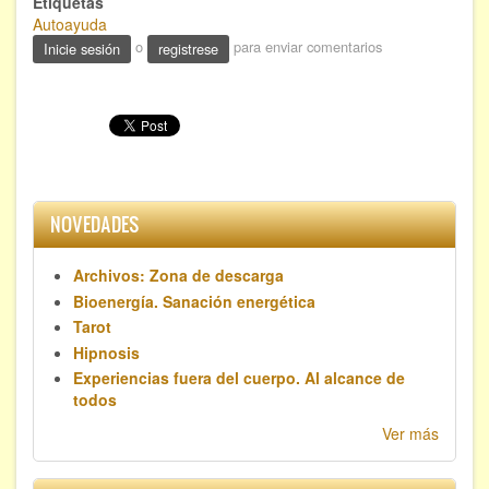
Etiquetas
Autoayuda
FORMACIÓN
o
para enviar comentarios
Inicie sesión
registrese
Viaje Astral, Evolución de la conciencia
Bioenergía Cuántica Evolutiva
Limpieza de las energías - - Próximamente TALLER
PRÁCTICO
NOVEDADES
NOTICIAS Y ENTREVISTAS
Archivos: Zona de descarga
TERAPIAS
Bioenergía. Sanación energética
Tarot
Aura y energías. Limpieza
Hipnosis
Sincroinducción. Entrenamiento mental
Experiencias fuera del cuerpo. Al alcance de
todos
Hipnosis clínica
Ver más
Hipnosis proyectiva