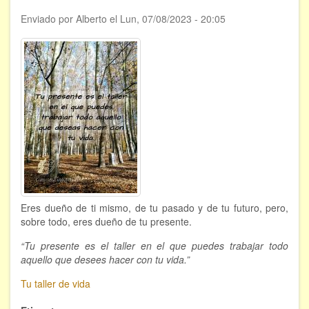
ÁREAS DE CONOCIMIENTO
Enviado por
Alberto
el
Lun, 07/08/2023 - 20:05
Bioenergía
Chamanismo
Flores de Bach
Hipnosis
Los cristales de cuarzo
Radiestesia
Eres dueño de ti mismo, de tu pasado y de tu futuro, pero,
Runas
sobre todo, eres dueño de tu presente.
Tarot
“Tu presente es el taller en el que puedes trabajar todo
aquello que desees hacer con tu vida.”
Viaje astral
Tu taller de vida
EVENTOS