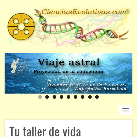
Pasar
al
contenido
principal
Toggl
navig
Navegación
Tu taller de vida
INICIO
principal