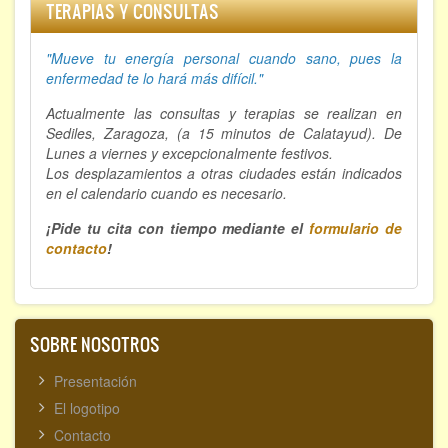
TERAPIAS Y CONSULTAS
Hipnosis regresiva
"Mueve tu energía personal cuando sano, p
ues la
Bioenergía. Sanación energética
enfermedad te lo hará más difícil."
Relajación y autoprotección
Actualmente las consultas y terapias se realizan en
Sediles, Zaragoza, (a 15 minutos de Calatayud). De
DESCARGAS
Lunes a viernes y excepcionalmente festivos.
Los desplazamientos a otras ciudades están indicados
en el calendario cuando es necesario.
¡Pide tu cita con tiempo mediante el
formulario de
contacto
!
SOBRE NOSOTROS
Presentación
El logotipo
Contacto