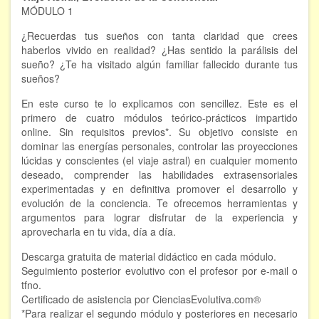
MÓDULO 1
FORMACIÓN
¿Recuerdas tus sueños con tanta claridad que crees
haberlos vivido en realidad? ¿Has sentido la parálisis del
Viaje Astral, Evolución de la conciencia
sueño? ¿Te ha visitado algún familiar fallecido durante tus
sueños?
Bioenergía Cuántica Evolutiva
En este curso te lo explicamos con sencillez. Este es el
Limpieza de las energías - - Próximamente TALLER
primero de cuatro módulos teórico-prácticos impartido
PRÁCTICO
online. Sin requisitos previos*. Su objetivo consiste en
dominar las energías personales, controlar las proyecciones
NOTICIAS Y ENTREVISTAS
lúcidas y conscientes (el viaje astral) en cualquier momento
deseado, comprender las habilidades extrasensoriales
TERAPIAS
experimentadas y en definitiva promover el desarrollo y
evolución de la conciencia. Te ofrecemos herramientas y
Aura y energías. Limpieza
argumentos para lograr disfrutar de la experiencia y
aprovecharla en tu vida, día a día.
Sincroinducción. Entrenamiento mental
Descarga gratuita de material didáctico en cada módulo.
Seguimiento posterior evolutivo con el profesor por e-mail o
Hipnosis clínica
tfno.
Certificado de asistencia por CienciasEvolutiva.com®
Hipnosis proyectiva
*Para realizar el segundo módulo y posteriores en necesario