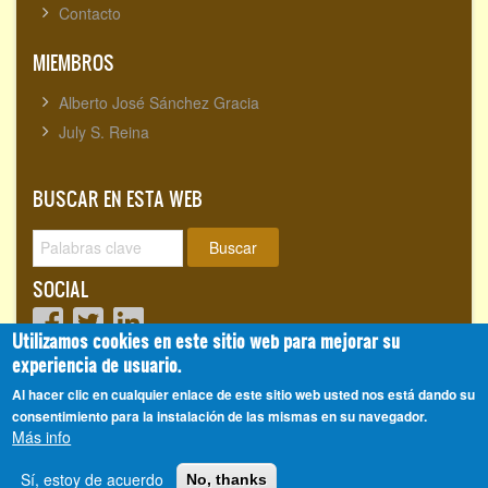
Contacto
MIEMBROS
Alberto José Sánchez Gracia
July S. Reina
BUSCAR EN ESTA WEB
Buscar
SOCIAL
Utilizamos cookies en este sitio web para mejorar su
experiencia de usuario.
Visitantes totales:
1720153
Al hacer clic en cualquier enlace de este sitio web usted nos está dando su
consentimiento para la instalación de las mismas en su navegador.
Más info
Alberto José Sánchez Gracia
© 2008 - 2026, CienciasEvolutivas.com®
Sí, estoy de acuerdo
No, thanks