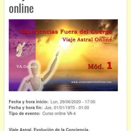
ÁREAS DE CONOCIMIENTO
online
Bioenergía
Chamanismo
Flores de Bach
Hipnosis
Los cristales de cuarzo
Radiestesia
Runas
Fecha y hora inicio
Lun, 29/06/2020 - 17:00
Tarot
Fecha y hora fin
Jue, 01/01/1970 - 01:00
Tipo de evento
Curso online VA-4
Viaje astral
EVENTOS
Viaje Astral, Evolución de la Conciencia.