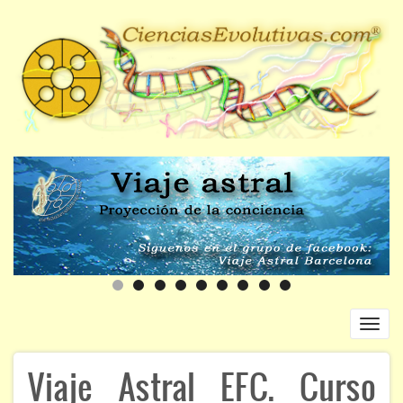
Pasar
al
contenido
principal
Toggl
navig
Navegación
Viaje Astral EFC. Curso
INICIO
principal