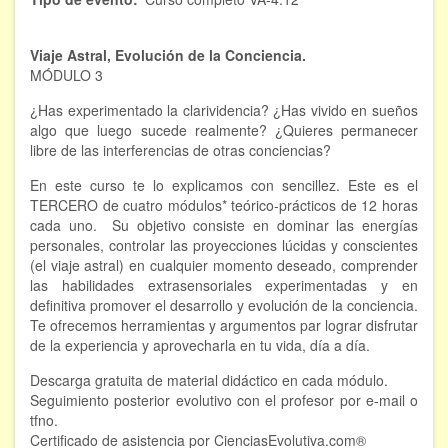
FORMACIÓN
Viaje Astral, Evolución de la Conciencia.
MÓDULO 3
Viaje Astral, Evolución de la conciencia
¿Has experimentado la clarividencia? ¿Has vivido en sueños
Bioenergía Cuántica Evolutiva
algo que luego sucede realmente? ¿Quieres permanecer
libre de las interferencias de otras conciencias?
Limpieza de las energías - - Próximamente TALLER
PRÁCTICO
En este curso te lo explicamos con sencillez. Este es el
TERCERO de cuatro módulos* teórico-prácticos de 12 horas
NOTICIAS Y ENTREVISTAS
cada uno. Su objetivo consiste en dominar las energías
personales, controlar las proyecciones lúcidas y conscientes
TERAPIAS
(el viaje astral) en cualquier momento deseado, comprender
las habilidades extrasensoriales experimentadas y en
Aura y energías. Limpieza
definitiva promover el desarrollo y evolución de la conciencia.
Te ofrecemos herramientas y argumentos par lograr disfrutar
de la experiencia y aprovecharla en tu vida, día a día.
Sincroinducción. Entrenamiento mental
Descarga gratuita de material didáctico en cada módulo.
Hipnosis clínica
Seguimiento posterior evolutivo con el profesor por e-mail o
tfno.
Hipnosis proyectiva
Certificado de asistencia por CienciasEvolutiva.com®