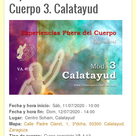
ÁREAS DE CONOCIMIENTO
Cuerpo 3. Calatayud
Bioenergía
Chamanismo
Flores de Bach
Hipnosis
Los cristales de cuarzo
Radiestesia
Runas
Fecha y hora inicio
Sáb, 11/07/2020 - 10:00
Tarot
Fecha y hora fin
Dom, 12/07/2020 - 14:00
Lugar
Centro Soham, Calatayud
Viaje astral
Mapa
Calle Padre Claret, 1, 3ºdcha, 50300 Calatayud,
Zaragoza
EVENTOS
Tipo de evento
Curso completo VA-4.12