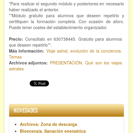
*Para realizar el segundo módulo y posteriores en necesario
Hipnosis regresiva
haber realizado el anterior.
**Módulo gratuito para alumnos que deseen repetirlo y
Bioenergía. Sanación energética
certifiquen la formación completa. Con ocasión de aforo.
Puede tener costes del establecimiento organizador.
Relajación y autoprotección
Precio
Consúltalo en 630738445. Gratuito para alumnos
que deseen repetirlo**.
DESCARGAS
Más información
Viaje astral, evolución de la conciencia.
Temas
Archivos adjuntos
PRESENTACIÓN. Qué son los viajes
astrales
NOVEDADES
Archivos: Zona de descarga
Bioenergía. Sanación energética