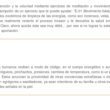
ntención y la voluntad mediante ejercicios de meditación y movimien
cripción de un ejercicio que te puede ayudar: “E-01 Movimiento bási
os exotéricos de limpieza de las energías, como son inciensos, velas
e realmente revierte el proceso invasor y te devuelve la salud ene
laro, ahora quizás éste sea muy débil… por eso si no logras tu esta
y aportación.
os humanos reciben a modo de código, en el cuerpo energético o au
rmigueos, pinchacitos, presiones, cambios de temperatura, como si u
 Estos anuncian la proximidad de otras conciencias extrafísicas o int
 egrégores o asediadores, ya sean miembros de su familia u otros in
es señales en la piel.