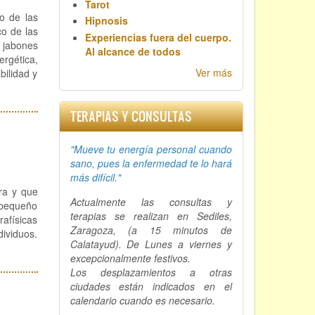
Tarot
to de las
Hipnosis
co de las
Experiencias fuera del cuerpo.
, jabones
Al alcance de todos
rgética,
Ver más
bilidad y
TERAPIAS Y CONSULTAS
"Mueve tu energía personal cuando
sano, p
ues la enfermedad te lo hará
más difícil."
ra y que
Actualmente las consultas y
n pequeño
terapias se realizan en Sediles,
rafísicas
Zaragoza, (a 15 minutos de
dividuos.
Calatayud). De Lunes a viernes y
excepcionalmente festivos.
Los desplazamientos a otras
ciudades están indicados en el
calendario cuando es necesario.