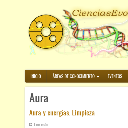
Pasar
al
contenido
principal
Navegación
INICIO
ÁREAS DE CONOCIMIENTO
EVENTOS
principal
Aura
Aura y energías. Limpieza
Lee más
sobre