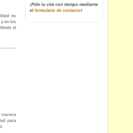
¡Pide tu cita con tiempo mediante
el
formulario de contacto
!
lidad es
 y en los
fieste el
de manera
idad para
o.