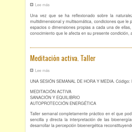
Lee más
sobre
Señalética
Una vez que se ha reflexionado sobre la natural
del
Aura
multidimensional y multisomática, condiciones que le p
espacios o dimensiones propias a cada una de ellas, e
conocimiento que le afecta en su presente condición, a
Meditación activa. Taller
Lee más
sobre
Meditación
UNA SESIÓN SEMANAL DE HORA Y MEDIA. Código: B
activa.
Taller
MEDITACIÓN ACTIVA
SANACIÓN Y EQUILIBRIO
AUTOPROTECCIÓN ENERGÉTICA
Taller semanal completamente práctico en el que podr
sencilla y directa la interpretación de las bioenerg
desarrollar la percepción bioenergética reconstituyend