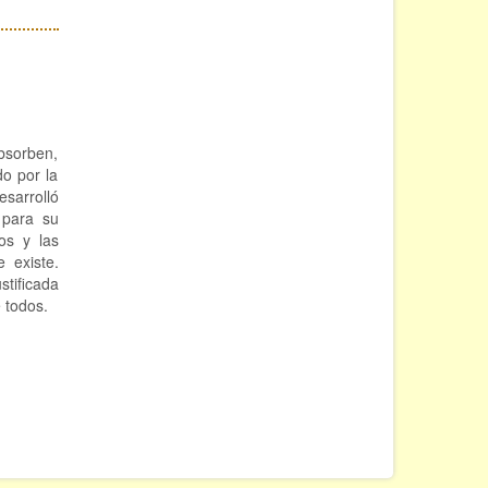
absorben,
o por la
arrolló
 para su
os y las
 existe.
tificada
 todos.