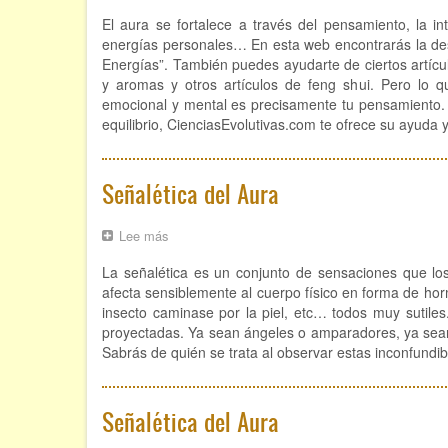
Aura
El aura se fortalece a través del pensamiento, la i
y
energías.
energías personales… En esta web encontrarás la des
Limpieza
Energías”. También puedes ayudarte de ciertos artícul
y aromas y otros artículos de feng shui. Pero lo qu
emocional y mental es precisamente tu pensamiento. C
equilibrio, CienciasEvolutivas.com te ofrece su ayuda 
Señalética del Aura
Lee más
sobre
Señalética
La señalética es un conjunto de sensaciones que l
del
Aura
afecta sensiblemente al cuerpo físico en forma de ho
insecto caminase por la piel, etc… todos muy sutiles.
proyectadas. Ya sean ángeles o amparadores, ya sean
Sabrás de quién se trata al observar estas inconfundibl
Señalética del Aura